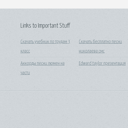
Links to Important Stuff
Скачать учебник по трудам 3
Скачать бесплатно песни
класс
николаева смс
Аккорды песни люмен на
Edward taylor презентация
части