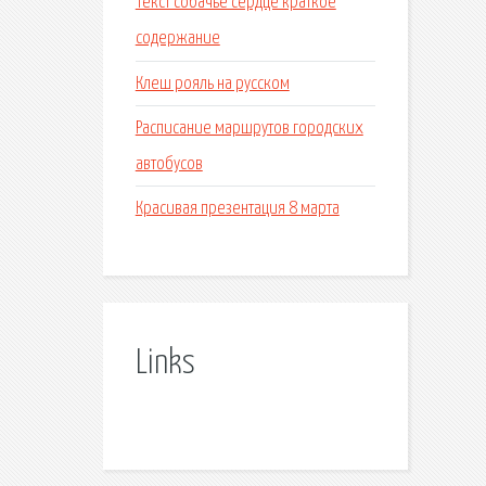
Текст собачье сердце краткое
содержание
Клеш рояль на русском
Расписание маршрутов городских
автобусов
Красивая презентация 8 марта
Links