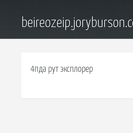
beireozeip.joryburson.
4пда рут эксплорер