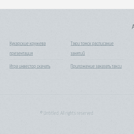
A
Кукарские кружева
Тэюи томск расписание
презентация
занятий
Игра инвестор скачать
Приложение заказать такси
© Untitled. All rights reserved.