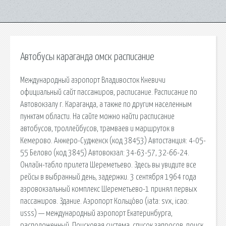
Автобусы караганда омск расписание
Международный аэропорт Владивосток Кневичи
официальный сайт пассажиров, расписание. Расписание по
Автовокзалу г. Караганда, а также по другим населенным
пунктам области. На сайте можно найти расписание
автобусов, троллейбусов, трамваев и маршруток в
Кемерово. Анжеро-Судженск (код 38453) Автостанция: 4-05-
55 Белово (код 3845) Автовокзал: 34-63-57, 32-66-24.
Онлайн-табло прилета Шереметьево. Здесь вы увидите все
рейсы в выбранный день, задержки. 3 сентября 1964 года
аэровокзальный комплекс Шереметьево-1 принял первых
пассажиров. Здание. Аэропорт Кольцо́во (iata: svx, icao:
usss) — международный аэропорт Екатеринбурга,
расположенный. Поисковая сиcтема, список запросов, поиск