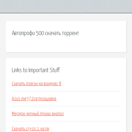
Автопрофи 500 скачать торрент
Links to Important Stuff
Скачать плагин на виндовс 8
Asus me372cg прошивка
Мердок черный принц анализ
Скачать crysis 1 на пк