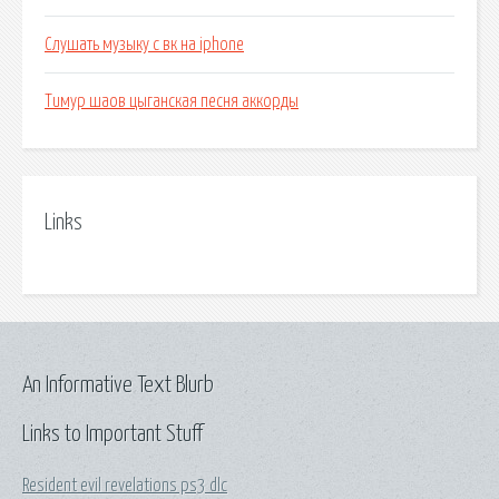
Слушать музыку с вк на iphone
Тимур шаов цыганская песня аккорды
Links
An Informative Text Blurb
Links to Important Stuff
Resident evil revelations ps3 dlc