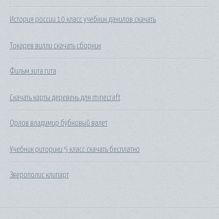
История россии 10 класс учебник данилов скачать
Токарев вилли скачать сборник
Фильм зита гита
Скачать карты деревень для minecraft
Орлов владимир бубновый валет
Учебник риторики 5 класс скачать бесплатно
Зверополис клипарт