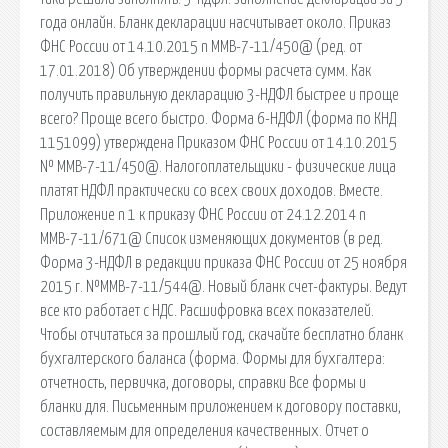
года онлайн. Бланк декларации насчитывает около. Приказ
ФНС России от 14.10.2015 n ММВ-7-11/450@ (ред. от
17.01.2018) Об утверждении формы расчета сумм. Как
получить правильную декларацию 3-НДФЛ быстрее и проще
всего? Проще всего быстро. Форма 6-НДФЛ (форма по КНД
1151099) утверждена Приказом ФНС России от 14.10.2015
№ ММВ-7-11/450@. Налогоплательщики - физические лица
платят НДФЛ практически со всех своих доходов. Вместе.
Приложение n 1 к приказу ФНС России от 24.12.2014 n
ММВ-7-11/671@ Список изменяющих документов (в ред.
Форма 3-НДФЛ в редакции приказа ФНС России от 25 ноября
2015 г. №ММВ-7-11/544@. Новый бланк счет-фактуры. Ведут
все кто работает с НДС. Расшифровка всех показателей.
Чтобы отчитаться за прошлый год, скачайте бесплатно бланк
бухгалтерского баланса (форма. Формы для бухгалтера:
отчетность, первичка, договоры, справки Все формы и
бланки для. Письменным приложением к договору поставки,
составляемым для определения качественных. Отчет о