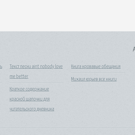
A
ть
Текст песни aint nobody love
Книга кровавые обещания
me better
Михаил юрьев все книги
Краткое содержание
красной шапочки для
читательского дневника