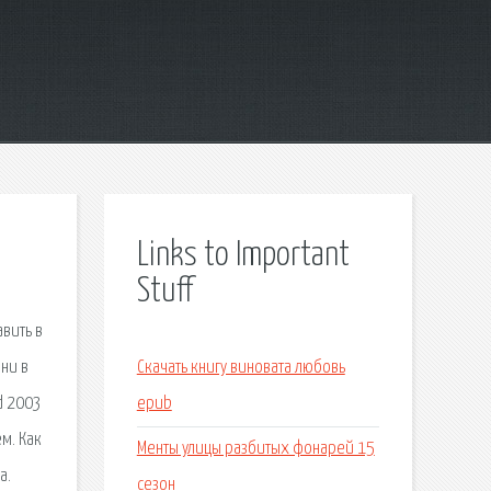
Links to Important
Stuff
авить в
ни в
Скачать книгу виновата любовь
d 2003
epub
м. Как
Менты улицы разбитых фонарей 15
а.
сезон