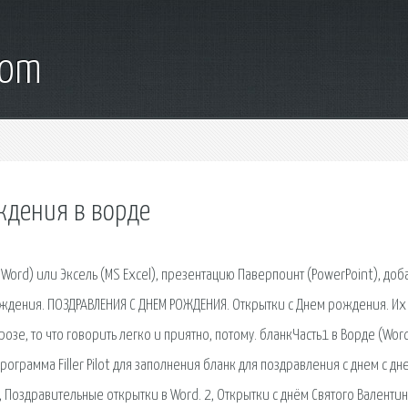
com
ждения в ворде
 Word) или Эксель (MS Excel), презентацию Паверпоинт (PowerPoint), доб
ождения. ПОЗДРАВЛЕНИЯ С ДНЕМ РОЖДЕНИЯ. Открытки с Днем рождения. Их 
озе, то что говорить легко и приятно, потому. бланкЧасть1 в Ворде (Wor
ограмма Filler Pilot для заполнения бланк для поздравления с днем с дне
, Поздравительные открытки в Word. 2, Открытки с днём Святого Валентин