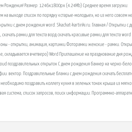
нем Рождения! Размер: 1246x1800px (4.24Mb) Среднее время загрузки:
 на выходе список по порядку «старые-молодые», но из него совсем н
рытки с днем рождения word. Skachat-kartinki.ru. Главная / Открытки с 
 скачать рамки для текста ворд скачать красивые рамки для текста word
оны - открытки, анимация, картинки.Фоторамки женские - рамки. Откры
, складывается вчетверо) Word Приглашение на празднование дня ро
oud поздравительных открыток С днем рождения баннер на черно-бел
фии. вектор. Поздравительные бланки с днем рождения скачать бесплатн
а необходимо поздравить коллегу кухня в зеленых тонах крыша из мягк
вая сиcтема, список запросов, поиск информации. Программно-аппарат