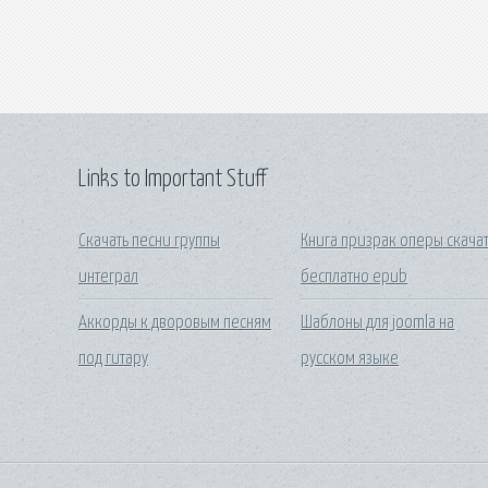
Links to Important Stuff
Скачать песни группы
Книга призрак оперы скача
интеграл
бесплатно epub
Аккорды к дворовым песням
Шаблоны для joomla на
под гитару
русском языке