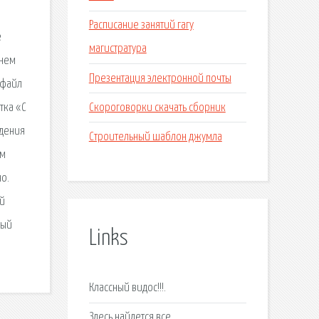
Расписание занятий гагу
е
магистратура
днем
Презентация электронной почты
 файл
Скороговорки скачать сборник
тка «С
ждения
Строительный шаблон джумла
ом
о.
ой
ный
Links
Классный видос!!!.
Здесь найдется все.