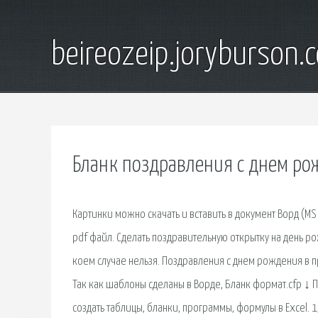
beireozeip.joryburson.
Бланк поздравления с днем ро
Картинки можно скачать и вставить в документ Ворд (MS
pdf файл. Сделать поздравительную открытку на день р
коем случае нельзя. Поздравления с днем рождения в пр
Так как шаблоны сделаны в Ворде, Бланк формат.cfp ↓ Пр
создать таблицы, бланки, программы, формулы в Excel. 1