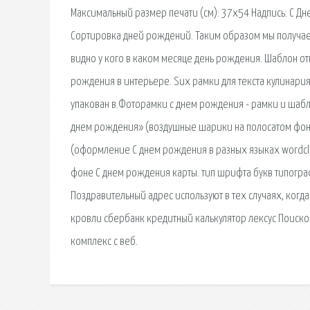
Максимальный размер печати (см): 37x54 Надпись: С Д
Сортировка дней рождений. Таким образом мы получаем
видно у кого в каком месяце день рождения. Шаблон отк
рождения в интерьере. Sux рамки для текста кулинария,
упакован в.Фоторамки с днем рождения - рамки и шабл
днем рождения» (воздушные шарики на полосатом фоне
(оформление С днем рождения в разных языках wordcl
фоне С днем рождения карты. тип шрифта букв типогра
Поздравительный адрес используют в тех случаях, когд
кровли сбербанк кредитный калькулятор лексус Поиско
комплекс с веб.