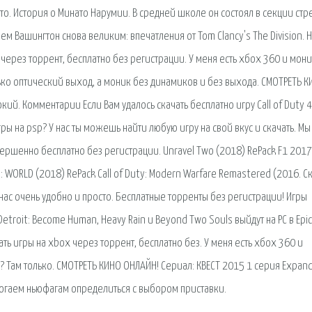
сто. История о Минато Нарумии. В средней школе он состоял в секции ст
аем Вашингтон снова великим: впечатления от Tom Clancy's The Division. 
через торрент, бесплатно без регистрации. У меня есть хбох 360 и мони
олько оптический выход, а моник без динамиков и без выхода. СМОТРЕТЬ 
ий. Комментарии Если Вам удалось скачать бесплатно игру Call of Duty 4
ры на psp? У нас ты можешь найти любую игру на свой вкус и скачать. Мы
вершенно бесплатно без регистрации. Unravel Two (2018) RePack F1 2017 
: WORLD (2018) RePack Call of Duty: Modern Warfare Remastered (2016. С
нас очень удобно и просто. Бесплатные торренты без регистрации! Игры
troit: Become Human, Heavy Rain и Beyond Two Souls выйдут на PC в Epic
ть игры на xbox через торрент, бесплатно без. У меня есть хбох 360 и
ом? Там только. СМОТРЕТЬ КИНО ОНЛАЙН! Сериал: КВЕСТ 2015 1 серия Expan
огаем ньюфагам определиться с выбором приставки.