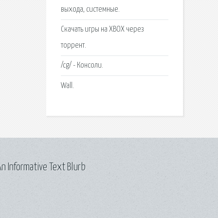
выхода, системные.
Скачать игры на XBOX через
торрент.
/cg/ - Консоли.
Wall.
n Informative Text Blurb