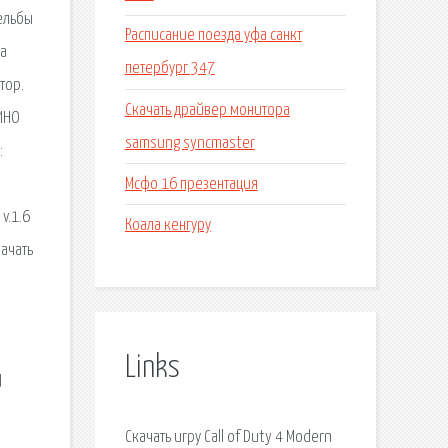
рельбы
Расписание поезда уфа санкт
На
петербург 347
тор.
Скачать драйвер монитора
КИНО
samsung syncmaster
:
Мсфо 16 презентация
v.1.6
Коала кенгуру
качать
Links
d
Скачать игру Call of Duty 4 Modern