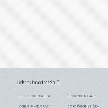
Links to Important Stuff
Орел и решка манила
Порно фильм скачать
Прошивка нокиа 6500
Гост на бетонные блоки