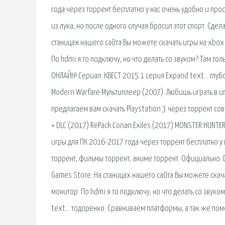
года через торрент бесплатно у нас очень удобно и про
из лука, но после одного случая бросил этот спорт. Сдел
станицах нашего сайта Вы можете скачать игры на xbox 
По hdmi я то подключу, но что делать со звуком? Там т
ОНЛАЙН! Сериал: КВЕСТ 2015 1 серия Expand text… глубок
Modern Warfare Мультиплеер (2007). Любишь играть в иг
предлагаем вам скачать Playstation 3 через торрент со
+ DLC (2017) RePack Conan Exiles (2017) MONSTER HUNTER
игры для ПК 2016-2017 года через торрент бесплатно у 
торрент, фильмы торрент, аниме торрент. Официально: De
Games Store. На станицах нашего сайта Вы можете скача
монитор. По hdmi я то подключу, но что делать со звук
text… тодоренко. Сравниваем платформы, а так же пом