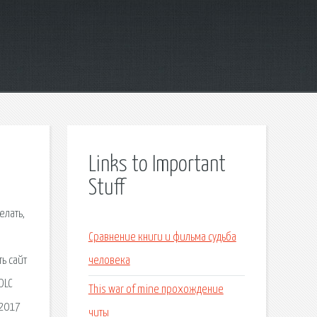
Links to Important
Stuff
елать,
Сравнение книги и фильма судьба
ь сайт
человека
DLC
This war of mine прохождение
-2017
читы