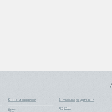
A
Книги на торренте
Скачать карту домик на
дереве
Лефт