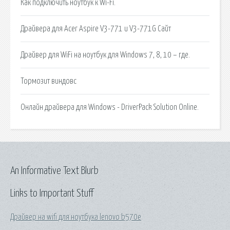
Как подключить ноутбук к Wi-Fi.
Драйвера для Acer Aspire V3-771 и V3-771G Сайт
Драйвер для WiFi на ноутбук для Windows 7, 8, 10 – где.
Тормозит виндовс
Онлайн драйвера для Windows - DriverPack Solution Online.
An Informative Text Blurb
Links to Important Stuff
Драйвер на wifi для ноутбука lenovo b570e