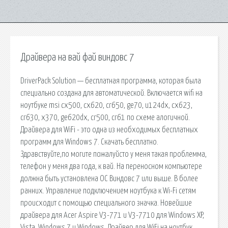
Драйвера на вай фай виндовс 7
DriverPack Solution — бесплатная программа, которая была
специально создана для автоматической. Включается wifi на
ноутбуке msi cx500, cx620, cr650, ge70, u124dx, cx623,
cr630, x370, ge620dx, cr500, cr61 по схеме алогичной.
Драйвера для WiFi - это одна из необходимых бесплатных
программ для Windows 7. Скачать бесплатно.
Здравствуйте,по могите пожалуйсто у меня такая проблемма,
телефон у меня два года, к вай. На переносном компьютере
должна быть установлена ОС Виндовс 7 или выше. В более
ранних. Управление подключением ноутбука к Wi-Fi сетям
происходит с помощью специального значка. Новейшие
драйвера для Acer Aspire V3-771 и V3-7710 для Windows XP,
Vista, Windows 7 и Windows. Драйвер для WiFi на ноутбук