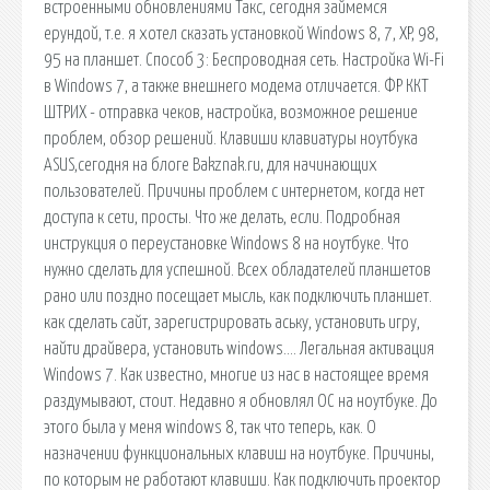
встроенными обновлениями Такс, сегодня займемся
ерундой, т.е. я хотел сказать установкой Windows 8, 7, XP, 98,
95 на планшет. Способ 3: Беспроводная сеть. Настройка Wi-Fi
в Windows 7, а также внешнего модема отличается. ФР ККТ
ШТРИХ - отправка чеков, настройка, возможное решение
проблем, обзор решений. Клавиши клавиатуры ноутбука
ASUS,сегодня на блоге Bakznak.ru, для начинающих
пользователей. Причины проблем с интернетом, когда нет
доступа к сети, просты. Что же делать, если. Подробная
инструкция о переустановке Windows 8 на ноутбуке. Что
нужно сделать для успешной. Всех обладателей планшетов
рано или поздно посещает мысль, как подключить планшет.
как сделать сайт, зарегистрировать аську, установить игру,
найти драйвера, установить windows…. Легальная активация
Windows 7. Как известно, многие из нас в настоящее время
раздумывают, стоит. Недавно я обновлял ОС на ноутбуке. До
этого была у меня windows 8, так что теперь, как. О
назначении функциональных клавиш на ноутбуке. Причины,
по которым не работают клавиши. Как подключить проектор