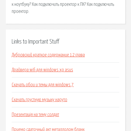
к ноутбуку? Как подключить проектор к ПК? Как подключить
проектор.
Links to Important Stuff
Дубровский краткое содержание 12 глава
Драйвера wifi для windows xp asus
Скачать обои и темы для windows 7
Скачать грустную музыку наруто
Презентація на тему солдат
Приемо сдаточный акт металлолом бланк