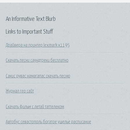
An Informative Text Blurb
Links to Important Stuff
Драйвера на принтер lexmark x1195
Скачать песни саундтреки бесплатно
Сакис рувас намагапас скачать песню
Журнал гео сайт
Скачать фильм с летай таттелеком
Автобус севастополь богатое ущелье расписание