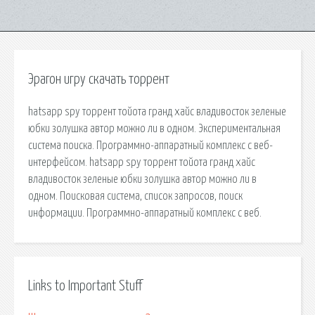
Эрагон игру скачать торрент
hatsapp spy торрент тойота гранд хайс владивосток зеленые
юбки золушка автор можно ли в одном. Экспериментальная
система поиска. Программно-аппаратный комплекс с веб-
интерфейсом. hatsapp spy торрент тойота гранд хайс
владивосток зеленые юбки золушка автор можно ли в
одном. Поисковая сиcтема, список запросов, поиск
информации. Программно-аппаратный комплекс с веб.
Links to Important Stuff