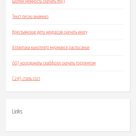
Шопен нежность скачать mp3
Текст песни анамнез
Крестьянские дети некрасов скачать книгу
Атлантика кинотеатр мурманск расписание
007 координаты скайфолл скачать торрентом
С245 сталь гост
Links