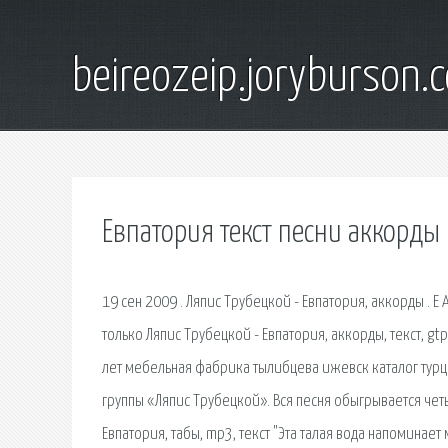
beireozeip.joryburson.
Евпатория текст песни аккорды
19 сен 2009 . Ляпис Трубецкой - Евпатория, аккорды . E 
только Ляпис Трубецкой - Евпатория, аккорды, текст, gtp,
лет мебельная фабрика тылибцева ижевск каталог турц
группы «Ляпис Трубецкой». Вся песня обыгрывается че
Евпатория, табы, mp3, текст "Эта талая вода напоминает