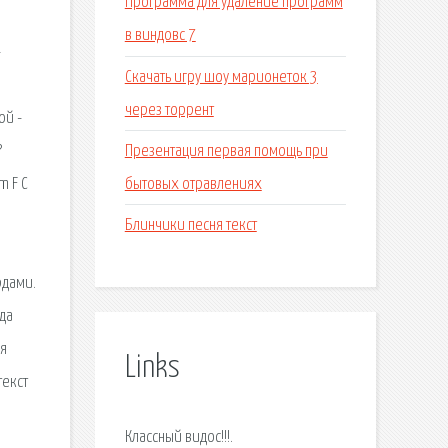
Программа для удаление программ
в виндовс 7
—
Скачать игру шоу марионеток 3
через торрент
ой -
Презентация первая помощь при
?
бытовых отравлениях
m F C
Блинчики песня текст
рдами.
гда
ия
Links
текст
Классный видос!!!.