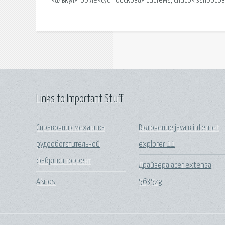
калькулятор лексус Поисковая сиcтема, список запросо
Links to Important Stuff
Справочник механика
Включение java в internet
рудообогатительной
explorer 11
фабрики торрент
Драйвера acer extensa
Akrios
5635zg