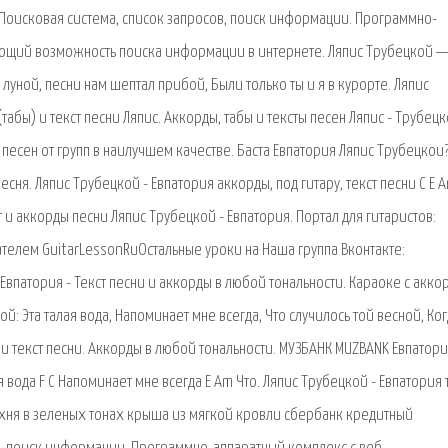
. Поисковая сиcтема, список запросов, поиск информации. Программно-
ющий возможность поиска информации в интернете. Ляпис Трубецкой 
 луной, песни нам шептал прибой, Были только ты и я в курорте. Ляпис
табы) и текст песни Ляпис. Аккорды, табы и тексты песен Ляпис - Трубецк
песен от групп в наилучшем качестве. Баста Евпатория Ляпис Трубецкои
есня. Ляпис Трубецкой - Евпатория аккорды, под гитару, текст песни C E A
ст и аккорды песни Ляпис Трубецкой - Евпатория. Портал для гитаристов:
ателем GuitarLessonRuОстальные уроки на Наша группа Вконтакте:
Евпатория - Текст песни и аккорды в любой тональности. Караоке с акко
й: Эта талая вода, Напоминает мне всегда, Что случилось той весной, Ко
 и текст песни. Аккорды в любой тональности. МУЗБАНК MUZBANK Евпатор
я вода F C Напоминает мне всегда E Am Что. Ляпис Трубецкой - Евпатория 
 кухня в зеленых тонах крыша из мягкой кровли сбербанк кредитный