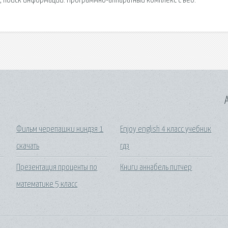
в, поиск информации. Программно-аппаратный комплекс с веб.
A
Фильм черепашки ниндзя 1
Enjoy english 4 класс учебник
скачать
гдз
Презентация проценты по
Книги аннабель питчер
математике 5 класс