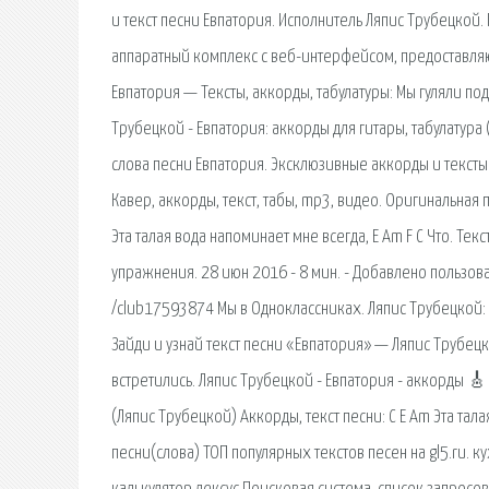
и текст песни Евпатория. Исполнитель Ляпис Трубецкой
аппаратный комплекс с веб-интерфейсом, предоставля
Евпатория — Тексты, аккорды, табулатуры: Мы гуляли под
Трубецкой - Евпатория: аккорды для гитары, табулатура (
слова песни Евпатория. Эксклюзивные аккорды и тексты 
Кавер, аккорды, текст, табы, mp3, видео. Оригинальная п
Эта талая вода напоминает мне всегда, E Am F C Что. Тек
упражнения. 28 июн 2016 - 8 мин. - Добавлено пользов
/club17593874 Мы в Одноклассниках. Ляпис Трубецкой: 
Зайди и узнай текст песни «Евпатория» — Ляпис Трубецко
встретились. Ляпис Трубецкой - Евпатория - аккорды 🎸
(Ляпис Трубецкой) Аккорды, текст песни: C E Am Эта тала
песни(слова) ТОП популярных текстов песен на gl5.ru.