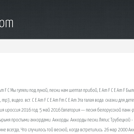
com
Am F C Мы гуляли под луной, песни нам шептал прибой, E Am F C E Am F Был
 mp3, видео. вст. C E Am F C E Am Fm C E Am Эта талая вода. сказки для дет
ия ироссия 2016 год. 5 май 2016 Евпатория — песня белорусской панк-
тырьмя простыми аккордами. Аккорды. Аккорды песни Ляпис Трубецкой -
 мне всегда, Что случилось той весной, когда встретились. 26 мар 2000 А