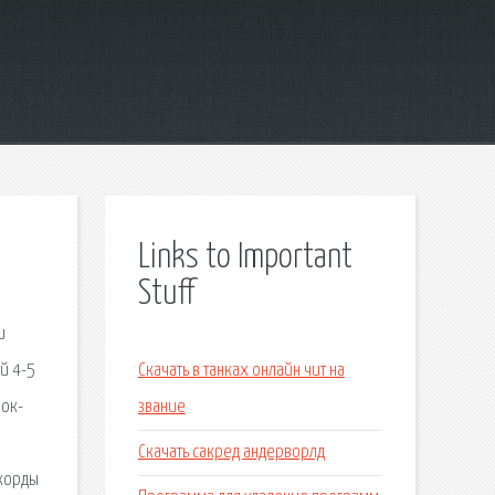
Links to Important
Stuff
и
ей 4-5
Скачать в танках онлайн чит на
рок-
звание
Скачать сакред андерворлд
ккорды