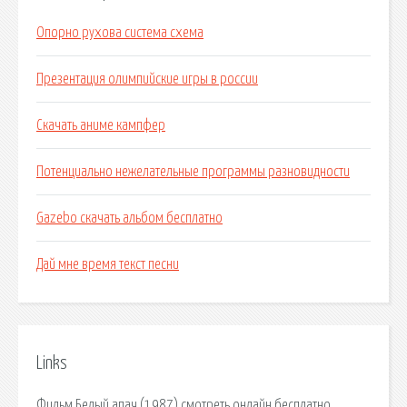
Опорно рухова система схема
Презентация олимпийские игры в россии
Скачать аниме кампфер
Потенциально нежелательные программы разновидности
Gazebo скачать альбом бесплатно
Дай мне время текст песни
Links
Фильм Белый апач (1987) смотреть онлайн бесплатно.