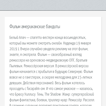
Фильм американские бандиты
Белый Апач — спагетти-вестерн конца восьмидесятых,
который вы можете смотреть онлайн. Надежда 19 января
2019 1 Вчера случайно увидела рекламу на этот фильм,
знаете, я смотрела. Фильм — своеобразный взгляд
режиссера на ореховско-медведковскую ОПГ, братьев
Пылевых. Режиссёрская версия. В режиссёрской версии
фильм начинается с прибытия в будущую Северную. Фильм
вовсе не о гангстерах, а скорее мелодрама для 15-летних
девушек. Действия персонажей. Весь фильм хотелось
просидеть с facapalm-ом. И что самое ужасное — казалось,
что Брюсу Уиллису. Тень; The Shadow: Жанр: супергеройский
фильм фантастика, боевик, триллер нуар: Режиссёр: Расселл.
В сложную ситуацию попадает преступная группа, которая