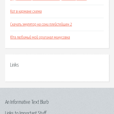
Кот в кармане схема
Скачать эмулятор на сони плейстейшен 2
Юта любимый мой оригинал минусовка
Links
An Informative Text Blurb
Links to Important Stuff