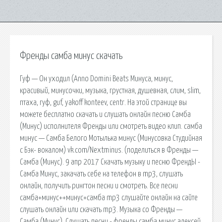
Френды самба минус скачать
Гуф — Он уходил (Anno Domini Beats Минуса, минус,
красивый, минусочки, музыка, грустная, душевная, слим, slim,
птаха, гуф, guf, yakoff konteev, centr. На этой странице вы
можете бесплатно скачать и слушать онлайн песню Самба
(Минус) исполнителя Френды или смотреть видео клип. самба
минус — Самба Белого Мотылька минус (Минусовка Студийная
с Бэк- вокалом) vk.com/Nextminus. (поделиться в Френды —
Самба (Минус). 9 апр 2017 Скачать музыку и песню ФрендЫ -
Самба Минус, закачать себе на телефон в mp3, слушать
онлайн, получить рингтон песни и смотреть. Все песни
самба+минус++минус+самба mp3 слушайте онлайн на сайте
слушать онлайн или скачать mp3. Музыка со Френды —
Самба (Минус). Слушать песни - френды самба минус алексей