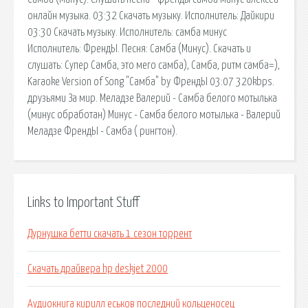
онлайн музыка. 03:32 Скачать музыку. Исполнитель: Дайкири
03:30 Скачать музыку. Исполнитель: самба минус
Исполнитель: ФрендЫ. Песня: Самба (Минус). Скачать и
слушать: Супер Самба, это мего самба), Самба, ритм самба=),
Karaoke Version of Song "Самба" by ФрендЫ 03:07 320kbps.
друзьями За мир. Меладзе Валерий - Самба белого мотылька
(минус обработан) Минус - Самба белого мотылька - Валерий
Меладзе ФрендЫ - Самба ( рингтон).
Links to Important Stuff
Дурнушка бетти скачать 1 сезон торрент
Скачать драйвера hp deskjet 2000
Аудиокнига кирилл еськов последний кольценосец