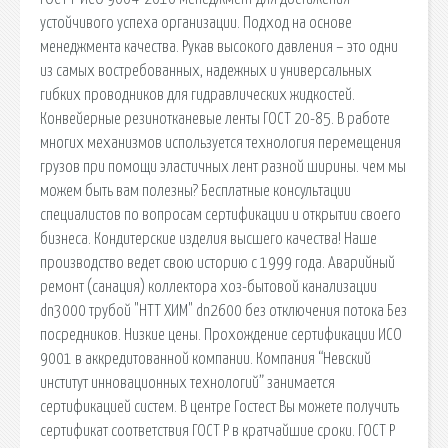
устойчивого успеха организации. Подход на основе
менеджмента качества. Рукав высокого давления – это одни
из самых востребованных, надежных и универсальных
гибких проводников для гидравлических жидкостей.
Конвейерные резинотканевые ленты ГОСТ 20-85. В работе
многих механизмов используется технология перемещения
грузов при помощи эластичных лент разной ширины. чем мы
можем быть вам полезны? Бесплатные консультации
специалистов по вопросам сертификации и открытии своего
бизнеса. Кондитерские изделия высшего качества! Наше
производство ведет свою историю с 1999 года. Аварийный
ремонт (санация) коллектора хоз-бытовой канализации
dn3000 трубой "НТТ ХИМ" dn2600 без отключения потока Без
посредников. Низкие цены. Прохождение сертификации ИСО
9001 в аккредитованной компании. Компания “Невский
институт инновационных технологий” занимается
сертификацией систем. В центре Гостест Вы можете получить
сертификат соответствия ГОСТ Р в кратчайшие сроки. ГОСТ Р