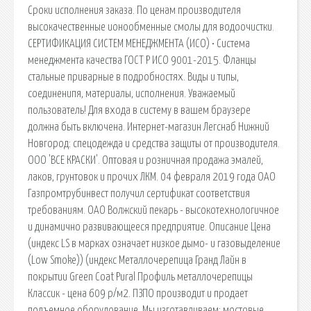
Сроки исполнения заказа. По ценам производителя
высокачественные ионообменные смолы для водоочистки.
СЕРТИФИКАЦИЯ СИСТЕМ МЕНЕДЖМЕНТА (ИСО) • Система
менеджмента качества ГОСТ Р ИСО 9001-2015. Фланцы
стальные приварные в подробностях. Виды и типы,
соединенипя, материалы, исполнения. Уважаемый
пользователь! Для входа в систему в вашем браузере
должна быть включена. Интернет-магазин Легснаб Нижний
Новгород: спецодежда и средства защиты от производителя.
ООО 'ВСЕ КРАСКИ'. Оптовая и розничная продажа эмалей,
лаков, грунтовок и прочих ЛКМ. 04 февраля 2019 года ОАО
Газпромтрубинвест получил сертификат соответствия
требованиям. ОАО Волжский пекарь - высокотехнологичное
и динамично развивающееся предприятие. Описание Цена
(индекс LS в марках означает низкое дымо- и газовыделение
(Low Smoke)) (индекс Металлочерепица Гранд Лайн в
покрытии Green Coat Pural Профиль металлочерепицы
Классик - цена 609 р/м2. ПЗПО производит и продает
подъемное оборудование. Мы изготавливаем: мостовые,