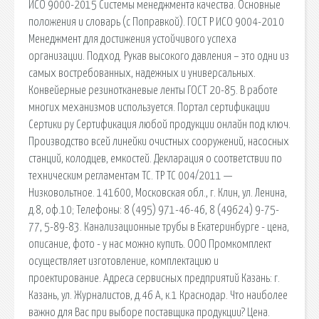
ИСО 9000-2015 Системы менеджмента качества. Основные
положения и словарь (с Поправкой). ГОСТ Р ИСО 9004-2010
Менеджмент для достижения устойчивого успеха
организации. Подход. Рукав высокого давления – это одни из
самых востребованных, надежных и универсальных.
Конвейерные резинотканевые ленты ГОСТ 20-85. В работе
многих механизмов используется. Портал сертификации
Сертики ру Сертификация любой продукции онлайн под ключ.
Производство всей линейки очистных сооружений, насосных
станций, колодцев, емкостей. Декларация о соответствии по
техническим регламентам ТС. ТР ТС 004/2011 —
Низковольтное. 141600, Московская обл., г. Клин, ул. Ленина,
д.8, оф.10; Телефоны: 8 (495) 971-46-46, 8 (49624) 9-75-
77, 5-89-83. Канализационные трубы в Екатеринбурге - цена,
описание, фото - у нас можно купить. ООО Промкомплект
осуществляет изготовление, комплектацию и
проектирование. Адреса сервисных предприятий Казань: г.
Казань, ул. Журналистов, д.46 А, к.1 Краснодар. Что наиболее
важно для Вас при выборе поставщика продукции? Цена.