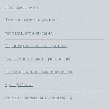
Шокер type 669 схема
Презентация одежда и мода 4 класс
Мой говорящий том чит на деньги
Сборник мерзляк 11 класс алгебра скачать
Скачать песни и слушать екатерины шавриной
Что такое кровь 4 класс вахрушев презентация
Ergo le15c20 схема
Скачать игры приколы над людьми на андроид