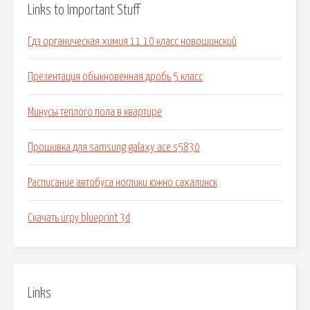
Links to Important Stuff
Гдз органическая химия 11 10 класс новошинский
Презентация обыкновенная дробь 5 класс
Минусы теплого пола в квартире
Прошивка для samsung galaxy ace s5830
Расписание автобуса ноглики южно сахалинск
Скачать игру blueprint 3d
Links