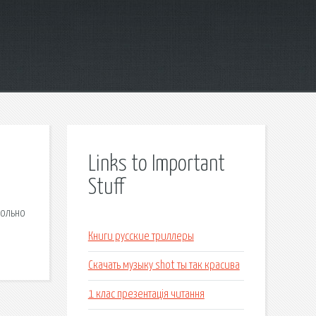
Links to Important
Stuff
вольно
Книги русские триллеры
Скачать музыку shot ты так красива
1 клас презентація читання