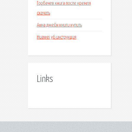
Горбачев книга после кремля
скачать
Анна джейн книги купить
Huawei y6 инструкция
Links