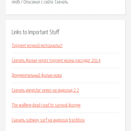
imdb / Описание с сайта. Скачать.
Links to Important Stuff
Торрент ночной мотоциклист
Скачать фильм через торрент жизнь рассудит 2014
Документальный фильм нива
Скачать gangstar vegas на андроид 2 2
The walking dead road to survival форум
Скачать subway surf на андроид trashbox