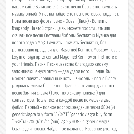
нашем сайте Вы можете. Скачать песни бесплатно. слушать
музыку онлайн У нас вы найдете те песни которых нигде нет.
Ноты песни для фортепиано - Queen (Квин) - Bohemian
Rhapsody. На этой странице вы можете прослушать или
скачать все песни Светланы Лободы бесплатно Музыка для
нового года в Mp3. Слушать и скачать бесплатно, без
регистрации праздничную. Magomed Kerimov, Moscow, Russia.
Log in or sign up to contact Magomed Kerimov or find more of
your friends. Песня. Песня известна благодаря своему
запоминающемуся ритму — два удара ногой и один. Вы
можете скачать правильные ноты и аккорды к песне В лесу
родилась елочка бесплатно. Правильные аккорды и ноты
песни Зимняя сказка (Тихо тихо сказку напевая) для
синтезатора. После текста каждой песни помещены два
файла. Первый – полное воспроизведение песни 680454
generic viagra buy form “ЉЌeЋТЃFgeneric viagra buy form
“ЉЌe“ъЃF2009/01/11(Sun) 23:25 HOME 4 generic viagra.
Ссылка для поиска. Найденное название. Название рус. Год.