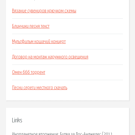
Вязание сувениров крючком схемы
Блинчики песня текст
Мультфильм кошачий концерт
Договор на монтаж наружного освещения
Омен 666 торрент
Песни сереги местного скачать
Links
Инопланетное вторжение: Битва за Лос-Анджелес (2011.