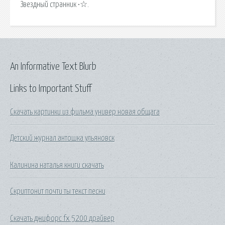
Звездный странник •☆.
An Informative Text Blurb
Links to Important Stuff
Скачать картинки из фильма универ новая общага
Детский журнал антошка ульяновск
Калинина наталья книги скачать
Скриптонит почти ты текст песни
Скачать джифорс fx 5200 драйвер