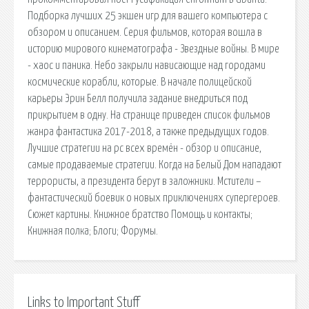
Подборка лучших 25 экшен игр для вашего компьютера с
обзором и описанием. Серия фильмов, которая вошла в
историю мирового кинематографа - Звездные войны. В мире
- хаос и паника. Небо закрыли нависающие над городами
космические корабли, которые. В начале полицейской
карьеры Эрин Белл получила задание внедриться под
прикрытием в одну. На странице приведен список фильмов
жанра фантастика 2017-2018, а также предыдущих годов.
Лучшие стратегии на pc всех времён - обзор и описание,
самые продаваемые стратегии. Когда на Белый Дом нападают
террористы, а президента берут в заложники. Мстители –
фантастический боевик о новых приключениях супергероев.
Сюжет картины. Книжное братство Помощь и контакты;
Книжная полка; Блоги; Форумы.
Links to Important Stuff