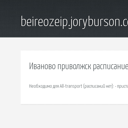
beireozeip.joryburson.
Иваново приволжск расписание 
Необходимо для All-transport (расписаний нет): - прист