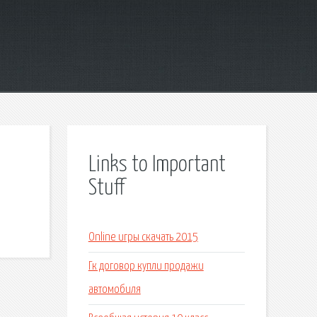
Links to Important
Stuff
Online игры скачать 2015
Гк договор купли продажи
автомобиля