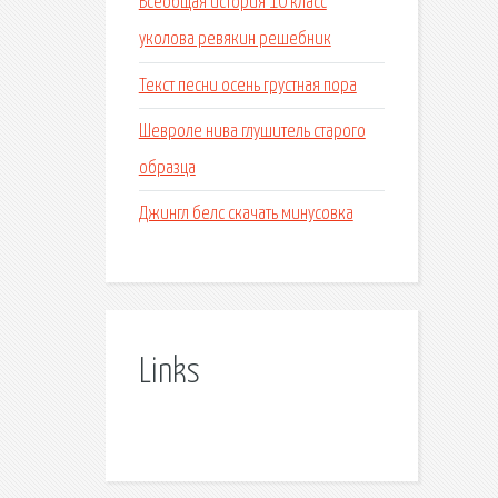
Всеобщая история 10 класс
уколова ревякин решебник
Текст песни осень грустная пора
Шевроле нива глушитель старого
образца
Джингл белс скачать минусовка
Links