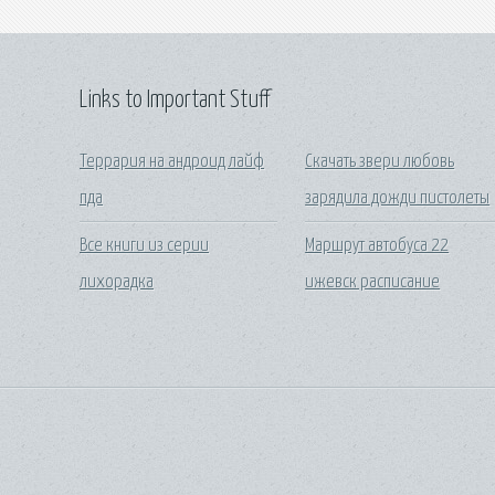
Links to Important Stuff
Террария на андроид лайф
Скачать звери любовь
пда
зарядила дожди пистолеты
Все книги из серии
Маршрут автобуса 22
лихорадка
ижевск расписание