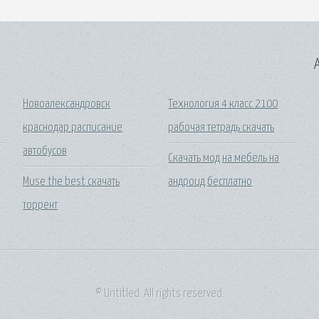
A
Новоалександровск
Технология 4 класс 2100
краснодар расписание
рабочая тетрадь скачать
автобусов
Скачать мод на мебель на
Muse the best скачать
андроид бесплатно
торрент
© Untitled. All rights reserved.