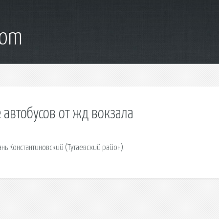
com
автобусов от жд вокзала
ань Константиновский (Тутаевский район).