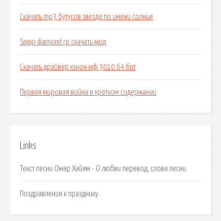
Скачать mp3 бутусов звезда по имени солнце
Samp diamond rp скачать мод
Скачать драйвер кэнон мф 3010 64 бит
Первая мировая война в кратком содержании
Links
Текст песни Омар Хайям - О любви перевод, слова песни.
Поздравления к празднику.