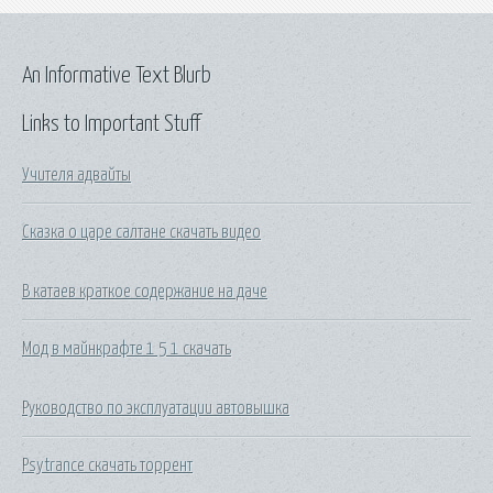
An Informative Text Blurb
Links to Important Stuff
Учителя адвайты
Сказка о царе салтане скачать видео
В катаев краткое содержание на даче
Мод в майнкрафте 1 5 1 скачать
Руководство по эксплуатации автовышка
Psytrance скачать торрент