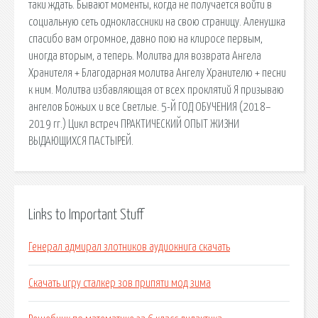
таки ждать. Бывают моменты, когда не получается войти в
социальную сеть одноклассники на свою страницу. Аленушка
спасибо вам огромное, давно пою на клиросе первым,
иногда вторым, а теперь. Молитва для возврата Ангела
Хранителя + Благодарная молитва Ангелу Хранителю + песни
к ним. Молитва избавляющая от всех проклятий Я призываю
ангелов Божьих и все Светлые. 5-Й ГОД ОБУЧЕНИЯ (2018–
2019 гг.) Цикл встреч ПРАКТИЧЕСКИЙ ОПЫТ ЖИЗНИ
ВЫДАЮЩИХСЯ ПАСТЫРЕЙ.
Links to Important Stuff
Генерал адмирал злотников аудиокнига скачать
Скачать игру сталкер зов припяти мод зима