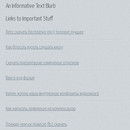
An Informative Text Blurb
Links to Important Stuff
Лепс скачать бесплатно mp3 торрент лучшее
Как бросить курить слушать книгу
Скачать презентацию измерение отрезков
Ванга худ фильм
Карен хорни наши внутренние конфликты аудиокнига
Как написать заявление на компенсацию
Прежде чем их повесят fb2 скачать