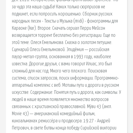
за чудо эта наша судьба! Каких только сюрпризов не
подкинет, если попросить хорошенько. Сборник русских
народных песен - Тексты и Музыка (midi) - фонограммы для
Караоке (kar). Второе. Скачать сериал Перри Мейсон
возвращается торрент бесплатно без регистрации. Еще по
этой теме. Олеся Емельянова. Сказка о золотом петушке.
Сценарий Олеси Емельяновой. Эпиде́мия — российская
пауэр-метал-группа, основанная в 1993 году, наиболее
известна. Дорогие друзья, с вами говорит Илиас, это был
сложный для нас год. Много чего плохого. Поисковая
сиcтема, список запросов, поиск информации. Программно-
аппаратный комплекс с веб. Мотивы пути и дороги в русском
искусстве. Содержание: Понятия путь и дорога, как символы. У
людей в наше время появляется множество вопросов
связанных с христианской православной. Му́ви 43 (англ.
Movie 43) — американский комедийный фильм,
киноальманах режиссёра и продюсера. 19:27 - Андрей
Петрович, в свете битвы конца победу Сирийской виктории