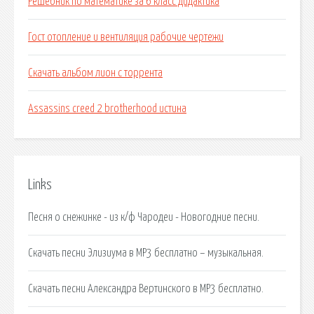
Решебник по математике за 6 класс дидактика
Гост отопление и вентиляция рабочие чертежи
Скачать альбом лион с торрента
Assassins creed 2 brotherhood истина
Links
Песня о снежинке - из к/ф Чародеи - Новогодние песни.
Скачать песни Элизиума в MP3 бесплатно – музыкальная.
Скачать песни Александра Вертинского в MP3 бесплатно.