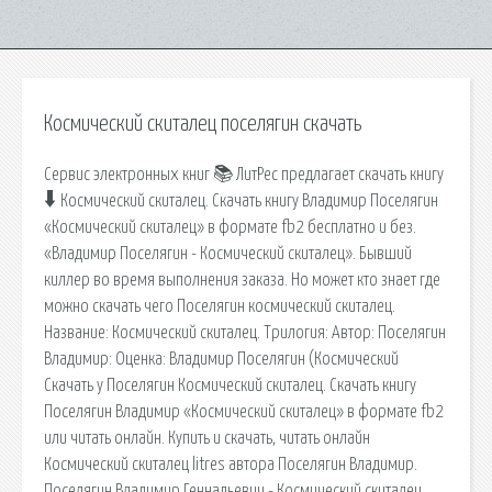
Космический скиталец поселягин скачать
Сервис электронных книг 📚 ЛитРес предлагает скачать книгу
🠳 Космический скиталец. Скачать книгу Владимир Поселягин
«Космический скиталец» в формате fb2 бесплатно и без.
«Владимир Поселягин - Космический скиталец». Бывший
киллер во время выполнения заказа. Но может кто знает где
можно скачать чего Поселягин космический скиталец.
Название: Космический скиталец. Трилогия: Автор: Поселягин
Владимир: Оценка: Владимир Поселягин (Космический
Скачать у Поселягин Космический скиталец. Скачать книгу
Поселягин Владимир «Космический скиталец» в формате fb2
или читать онлайн. Купить и скачать, читать онлайн
Космический скиталец litres автора Поселягин Владимир.
Поселягин Владимир Геннадьевич - Космический скиталец,