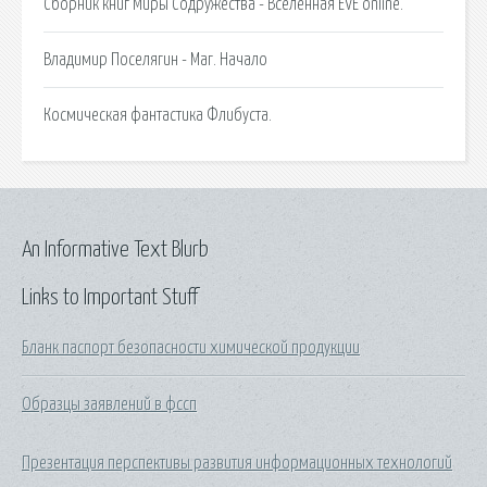
Сборник книг Миры Содружества - Вселенная EVE online.
Владимир Поселягин - Маг. Начало
Космическая фантастика Флибуста.
An Informative Text Blurb
Links to Important Stuff
Бланк паспорт безопасности химической продукции
Образцы заявлений в фссп
Презентация перспективы развития информационных технологий