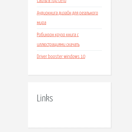
Сайты в тор сети
Аудиокнига дизайн для реального
мира
Робинзон крузо книга с
иллюстрациями скачать
Driver booster windows 10
Links