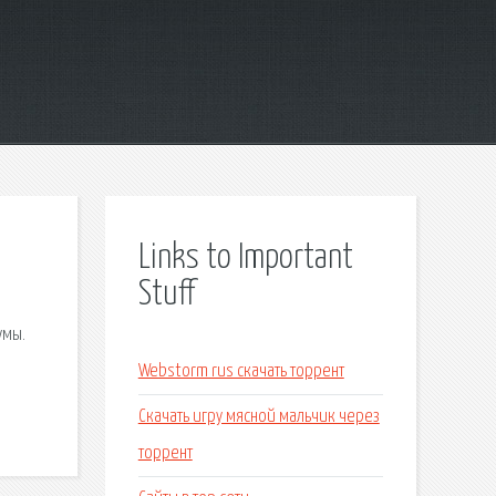
Links to Important
Stuff
умы.
Webstorm rus скачать торрент
Скачать игру мясной мальчик через
торрент