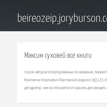
beireozeip.joryburson.
Максим суховей все книги
Список авторов отсортированных по названию, первая б
Константин Георгиевич Паустовский родился 19(31).5.189
дегидратор, чем он отличается от сушилки для овощей и