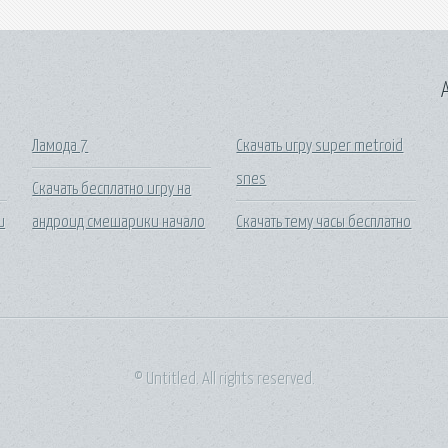
A
Ламода 7
Скачать игру super metroid
snes
Скачать бесплатно игру на
и
андроид смешарики начало
Скачать тему часы бесплатно
© Untitled. All rights reserved.