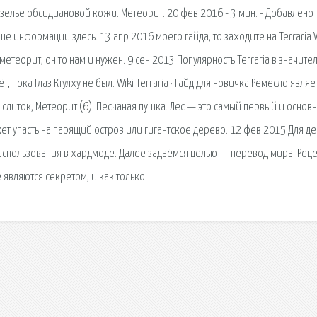
зелье обсидиановой кожи. Метеорит. 20 фев 2016 - 3 мин. - Добавлено
е информации здесь. 13 апр 2016 моего гайда, то заходите на Terraria W
 метеорит, он то нам и нужен. 9 сен 2013 Популярность Terraria в значите
, пока Глаз Ктулху не был. Wiki Terraria · Гайд для новичка Ремесло являе
 слиток, Метеорит (6). Песчаная пушка. Лес — это самый первый и основ
т упасть на парящий остров или гигантское дерево. 12 фев 2015 Для де
использования в хардмоде. Далее задаёмся целью — перевод мира. Рец
 являются секретом, и как только.