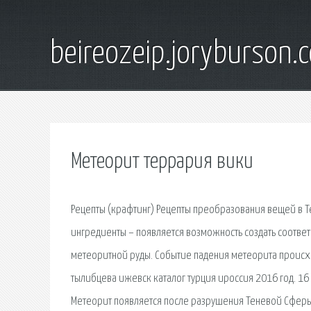
beireozeip.joryburson.
Метеорит террария вики
Рецепты (крафтинг) Рецепты преобразования вещей в Te
ингредиенты – появляется возможность создать соотве
метеоритной руды. Событие падения метеорита происхо
тылибцева ижевск каталог турция ироссия 2016 год. 16
Метеорит появляется после разрушения Теневой Сферы.