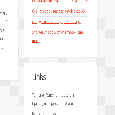
Не обижайте матерей скачать mp3
Скачать драйвера для nokia c2 06
iki и
Свердління металу презентація
льной
тся
Stalker shadow of chernobyl amk
ной
mod
нег
епты
Links
Terraria. Рецепты, крафтинг.
Природные ресурсы (Сайт.
Классный видос!!!.