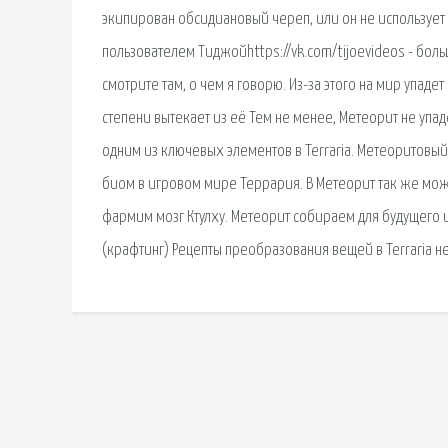
экипирован обсидиановый череп, или он не использует 
пользователем Тиджойhttps://vk.com/tijoevideos - больш
смотрите там, о чем я говорю. Из-за этого на мир упадет
степени вытекает из её Тем не менее, Метеорит не упадёт
одним из ключевых элементов в Terraria. Метеоритовый
биом в игровом мире Террария. В Метеорит так же може
фармим мозг Ктулху. Метеорит собираем для будущего 
(крафтинг) Рецепты преобразования вещей в Terraria не