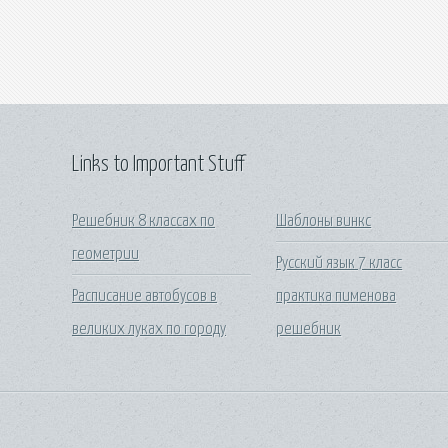
Links to Important Stuff
Решебник 8 классах по
Шаблоны винкс
геометрии
Русский язык 7 класс
Расписание автобусов в
практика пименова
великих луках по городу
решебник