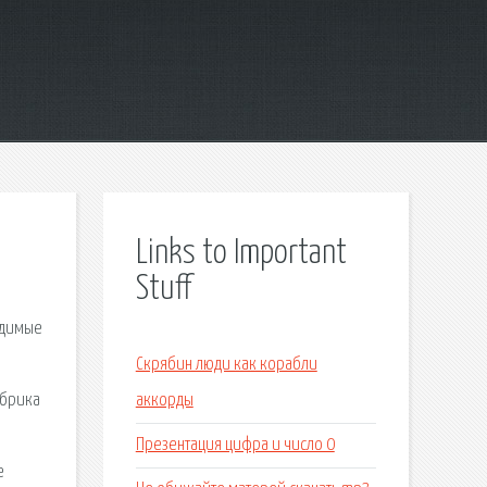
Links to Important
Stuff
одимые
Скрябин люди как корабли
абрика
аккорды
Презентация цифра и число 0
е