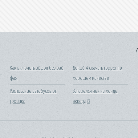
A
Как включить айфон без вай
Дикий 4 скачать торрент в
фая
хорошем качестве
Расписание автобусов от
Загорелся чек на хонде
троицка
аккорд 8