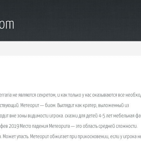
com
rraria не являются секретом, и как только у нас оказываются все необх
тствующий. Метеорит — биом. Выглядит как кратер, выложенный из
дит вне зоны видимости игрока. сказки для детей 4-5 лет мебельная ф
 фев 2019 Место падения Метеорита — это область средней сложности.
 Может упасть. Метеорит обжигает при прикосновении, если у игрока н