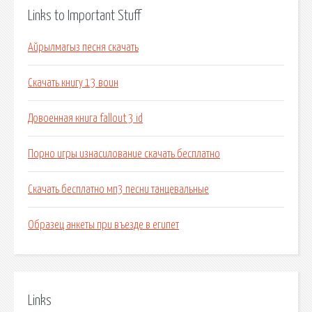
Links to Important Stuff
Айрылмагыз песня скачать
Скачать книгу 13 воин
Довоенная книга fallout 3 id
Порно игры изнасилование скачать бесплатно
Скачать бесплатно мп3 песни танцевальные
Образец анкеты при въезде в египет
Links