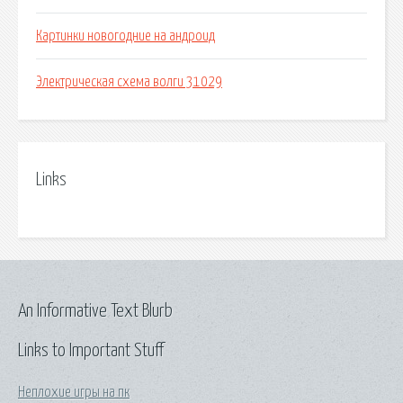
Картинки новогодние на андроид
Электрическая схема волги 31029
Links
An Informative Text Blurb
Links to Important Stuff
Неплохие игры на пк