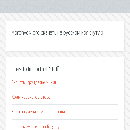
Morphvox pro скачать на русском крякнутую
Links to Important Stuff
Скачать игру где же микки
Храм красного лотоса
Книги игумена симеона ларина
Скачать музыку john fogerty