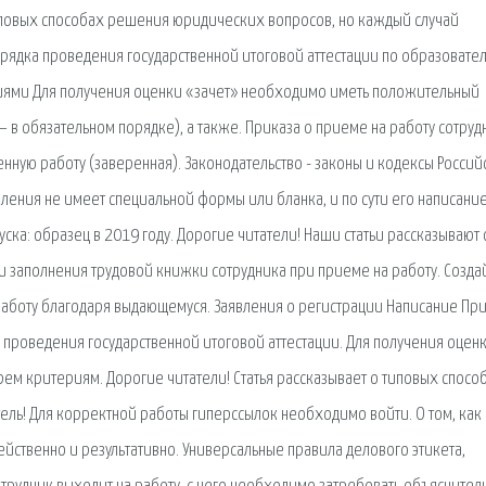
типовых способах решения юридических вопросов, но каждый случай
рядка проведения государственной итоговой аттестации по образовате
иями Для получения оценки «зачет» необходимо иметь положительный
– в обязательном порядке), а также. Приказа о приеме на работу сотруд
нную работу (заверенная). Законодательство - законы и кодексы Россий
ления не имеет специальной формы или бланка, и по сути его написание
ска: образец в 2019 году. Дорогие читатели! Наши статьи рассказывают 
 заполнения трудовой книжки сотрудника при приеме на работу. Созда
аботу благодаря выдающемуся. Заявления о регистрации Написание При
 проведения государственной итоговой аттестации. Для получения оцен
ем критериям. Дорогие читатели! Статья рассказывает о типовых спосо
ь! Для корректной работы гиперссылок необходимо войти. О том, как
ейственно и результативно. Универсальные правила делового этикета,