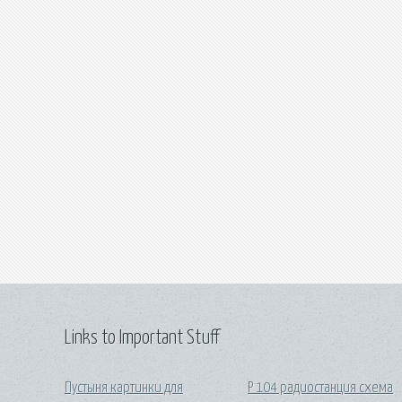
Links to Important Stuff
Пустыня картинки для
Р 104 радиостанция схема