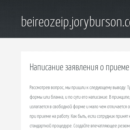
beireozeip.joryburson.
Написание заявления о приеме
Рассмотрев вопрос, мы пришли к следующему выводу: Т
формы или бланка, и по сути его написание. В принцип
излагается в свободной форме и мало чем отличается 
при приеме на работу. Как быть, если сотрудник принят
стандартной процедуре. Создайте впечатляющее резюм