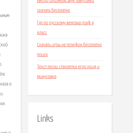
Віктор близнець звук павутинки
скачать бесплатно
льным
Гдз по русскому вентана граф 4
класс
ника
Скачать игры на телефон бесплатно
ской
поиск
.
о
Текст песни старлетка егор крид и
йте
минусовка
каза о
ки
бах
Links