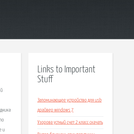
Links to Important
Stuff
ой
Запоминающее устройство для usb
удника
драйвер windows 7
по
Узорова устный счет 2 класс скачать
е и