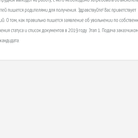
сотрудник выходит на работу, с него необходимо затребовать объяснител
тей пишется родителями для получения. Здравствуйте! Вас приветствует
рий. О том, как правильно пишется заявление об увольнении по собствен
ния статуса и список документов в 2019 году. Этап 1. Подача заказчиком
кандидата.