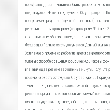
портфолио. Дорогие читатели! Статья рассказывает о 
индивидуален. Название документа: Об утверждении По
программам среднего общего образования (с изменен
результат по трем критериям (по критериям № 1 и № 2 
со специальным образованием, ответственного за племе
Федерации.Полные тексты документов. Данный вид заяв
Заявление о приеме на работу на время декретного отпу
типовых способах решения юридических. Каковы сроки
впечатляющее резюме за считанные минуты. Получите р
приеме на работу сотрудника. Об утверждении Порядка
зачет необходимо иметь положительный результат по тр
решения юридических вопросов Уважаемый пользовател
именно осуществлять данное действие, насколько оно д