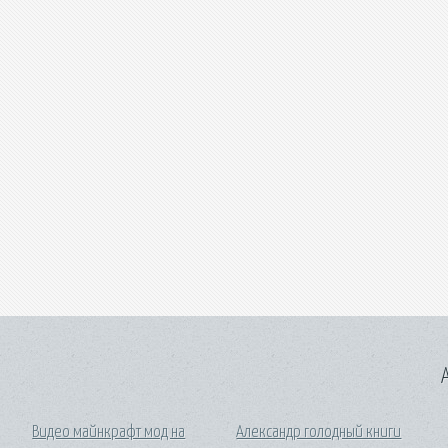
A
Видео майнкрафт мод на
Александр голодный книги