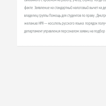
связанного с приемом на работу, учебу, службу. Когда 
факте. Заявление на стандартный налоговый вычет на де
владелец группы Помощь для студентов по праву , Дмит
желанию НРЯ — носитель русского языка: порядок получе
департамент управления персоналом заявки на подбор 