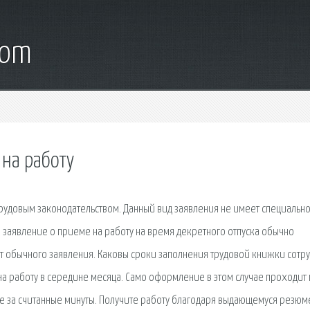
com
 на работу
рудовым законодательством. Данный вид заявления не имеет специальн
е, заявление о приеме на работу на время декретного отпуска обычно
от обычного заявления. Каковы сроки заполнения трудовой книжки сотр
 на работу в середине месяца. Само оформление в этом случае проходит 
е за считанные минуты. Получите работу благодаря выдающемуся резюм