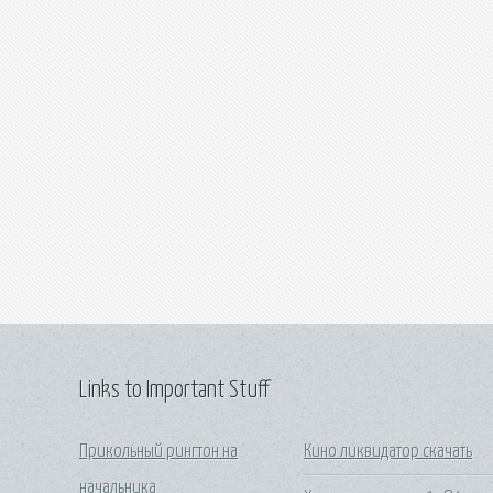
Links to Important Stuff
Прикольный рингтон на
Кино ликвидатор скачать
начальника