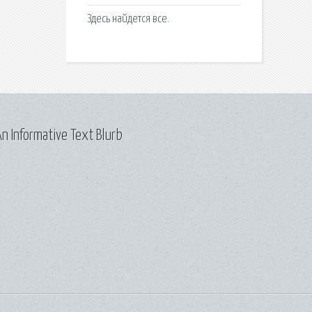
Здесь найдется все.
n Informative Text Blurb