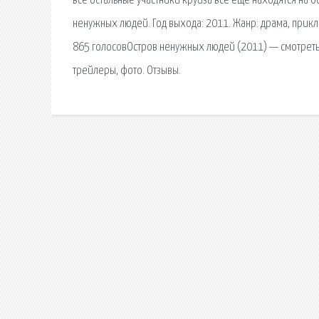
все остальные участники круиза все еще находятся на ост
ненужных людей. Год выхода: 2011. Жанр: драма, приклю
865 голосовОстров ненужных людей (2011) — смотреть о
трейлеры, фото. Отзывы.