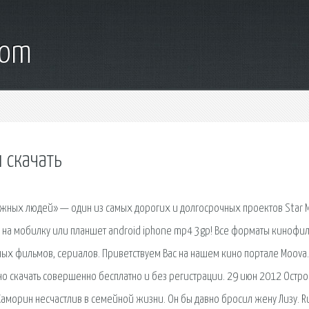
com
 скачать
ужных людей» — один из самых дорогих и долгосрочных проектов Star M
 на мобилку или планшет android iphone mp4 3gp! Все форматы кинофи
тных фильмов, сериалов. Приветствуем Вас на нашем кино портале Moova.
о скачать совершенно бесплатно и без регистрации. 29 июн 2012 Остро
морин несчастлив в семейной жизни. Он бы давно бросил жену Лизу. R