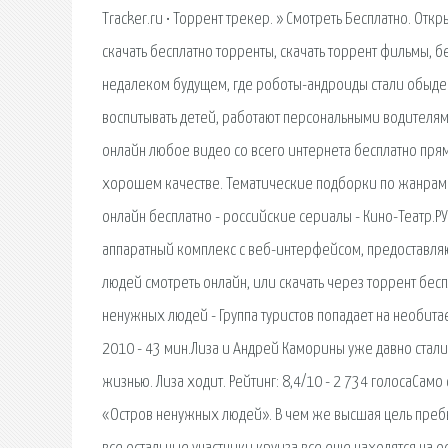
Tracker.ru • Торрент трекер. » Смотреть Бесплатно. От
скачать бесплатно торренты, скачать торрент фильмы, б
недалеком будущем, где роботы-андроиды стали обыде
воспитывать детей, работают персональными водителям
онлайн любое видео со всего интернета бесплатно прям
хорошем качестве. Тематические подборки по жанрам 
онлайн бесплатно - российские сериалы - Кино-Театр.Р
аппаратный комплекс с веб-интерфейсом, предоставл
людей смотреть онлайн, или скачать через торрент бе
ненужных людей - Группа туристов попадает на необита
2010 - 43 мин.Лиза и Андрей Каморины уже давно стал
жизнью. Лиза ходит. Рейтинг: 8,4/10 - 2 734 голосаСамо
«Остров ненужных людей». В чем же высшая цель пребы