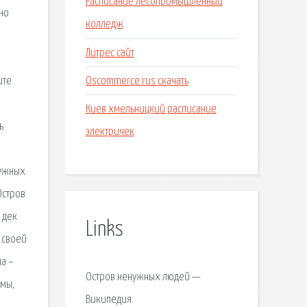
Расписание лесопромышленный
жно
колледж
Литрес сайт
Oscommerce rus скачать
ите
Киев хмельницкий расписание
ь
электричек
нужных
Остров
 дек
Links
 своей
ла –
Остров ненужных людей —
емы,
Википедия.