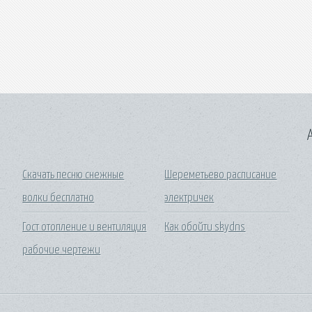
A
Скачать песню снежные
Шереметьево расписание
волки бесплатно
электричек
Гост отопление и вентиляция
Как обойти skydns
рабочие чертежи