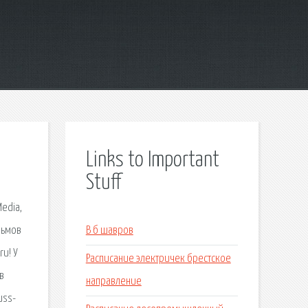
Links to Important
Stuff
edia,
льмов
В б шавров
ru! У
Расписание электричек брестское
в
направление
uss-