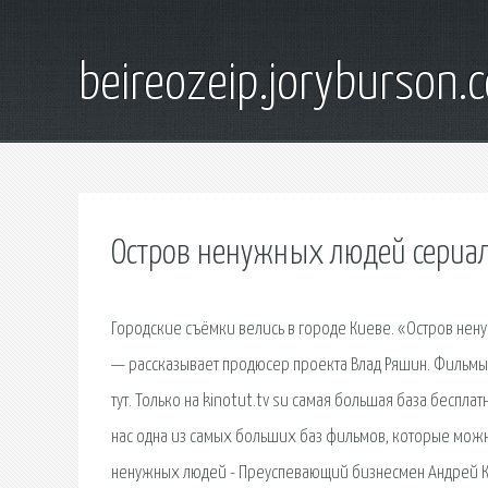
beireozeip.joryburson.
Остров ненужных людей сериал
Городские съёмки велись в городе Киеве. «Остров нен
— рассказывает продюсер проекта Влад Ряшин. Фильмы
тут. Только на kinotut.tv su самая большая база беспла
нас одна из самых больших баз фильмов, которые можн
ненужных людей - Преуспевающий бизнесмен Андрей Ка