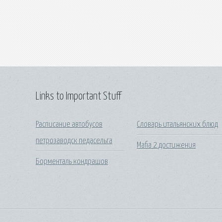
Links to Important Stuff
Расписание автобусов
Словарь итальянских блюд
петрозаводск педасельга
Mafia 2 достижения
Борменталь кондрашов