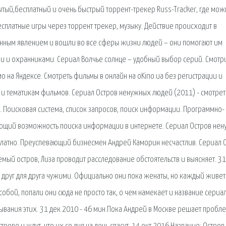
крытый,бесплатный и очень быстрый торрент-трекер Russ-Tracker, где мо
есплатные игры через торрент трекер, музыку. Действие происходит в
нным явлением и вошли во все сферы жизни людей – они помогают им
и и охранниками. Сериал Волчье солнце – удобный выбор серий. Смотр
о на Яндексе. Смотреть фильмы в онлайн на oKino.ua без регистрации и
и тематикам фильмов. Сериал Остров ненужных людей (2011) - смотрет
У. Поисковая сиcтема, список запросов, поиск информации. Программно-
яющий возможность поиска информации в интернете. Сериал Остров не
сплатно. Преуспевающий бизнесмен Андрей Каморин несчастлив. Сериал 
емый остров, Лиза проводит расследование обстоятельств и выясняет. 31
и друг для друга чужими. Официально они пока женаты, но каждый живет
 собой, попали они сюда не просто так, о чем намекает и название сериа
вания этих. 31 дек 2010 - 46 мин.Пока Андрей в Москве решает пробл