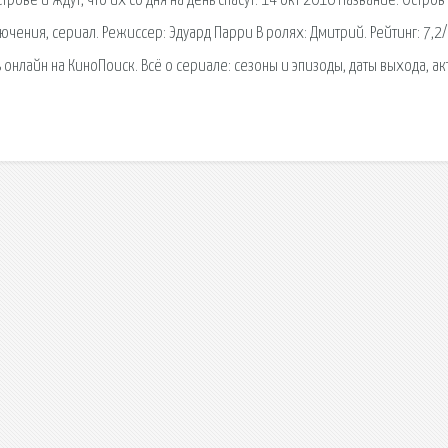
рове и ждут, что их со дня на день спасут. 14 окт 2016 Название: Остров
чения, сериал. Режиссер: Эдуард Парри В ролях: Дмитрий. Рейтинг: 7,2/
нлайн на КиноПоиск. Всё о сериале: сезоны и эпизоды, даты выхода, ак