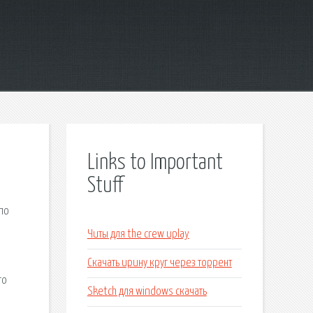
Links to Important
Stuff
по
Читы для the crew uplay
Скачать ирину круг через торрент
го
Sketch для windows скачать