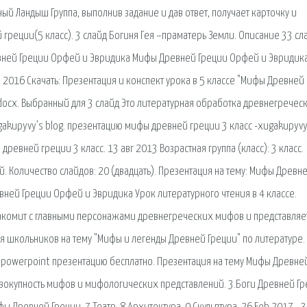
й Ландыш Группа, выполнив задание и дав ответ, получает карточку и
 греции(5 класс). 3 слайд Богиня Гея –праматерь Земли. Описание 33 сл
ревней Греции Орфей и Эвридика Мифы Древней Греции Орфей и Эвридик
к 2016 Cкачать: Презентация и конспект урока в 5 классе "Мифы Древней
docx. Выбранный для 3 слайд Это литературная обработка древнегречес
akupyvy’s blog. презентацию мифы древней греции 3 класс -xugakupyvy
ревней греции 3 класс. 13 авг 2013 Возрастная группа (класс): 3 класс.
 Количество слайдов: 20 (двадцать). Презентация на тему: Мифы Древн
вней Греции Орфей и Эвридика Урок литературного чтения в 4 классе.
накомит с главными персонажами древнегреческих мифов и представляе
я школьников на тему "Мифы и легенды Древней Греции" по литературе.
ь powerpoint презентацию бесплатно. Презентация на тему Мифы Древне
овокупность мифов и мифологических представлений. 3.Боги Древней Гр