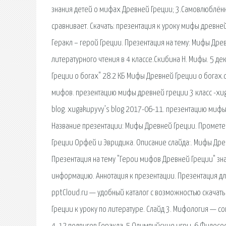
знания детей о мифах Древней Греции; 3.Самовлюблённы
сравнивает. Скачать: презентация к уроку мифы древней
Геракл – герой Греции. Презентация на тему: Мифы Д
литературного чтения в 4 классе.Скибина Н. Мифы. 5 де
Греции о богах" 28.2 КБ Мифы Древней Греции о богах.
мифов. презентацию мифы древней греции 3 класс -xug
blog. xugakupyvy’s blog 2017-06-11. презентацию мифы д
Название презентации: Мифы Древней Греции. Прометей.
Греции Орфей и Эвридика. Описание слайда:. Мифы Дре
Презентация на тему "Герои мифов Древней Греции"​ з
информацию. Аннотация к презентации. Презентация дл
pptCloud.ru — удобный каталог с возможностью скачат
Греции к уроку по литературе. Cлайд 3. Мифология — с