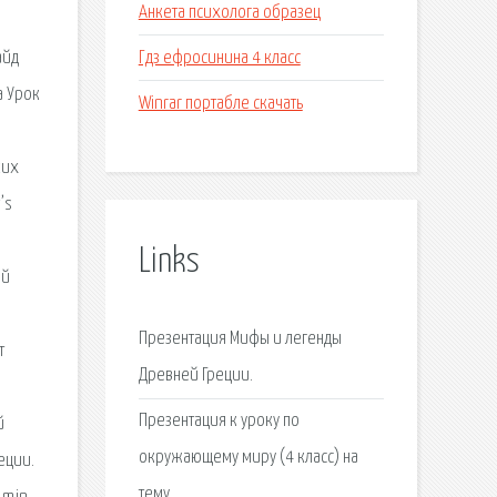
Анкета психолога образец
Гдз ефросинина 4 класс
айд
а Урок
Winrar портабле скачать
ких
’s
Links
ей
Презентация Мифы и легенды
т
Древней Греции.
Презентация к уроку по
й
окружающему миру (4 класс) на
еции.
тему.