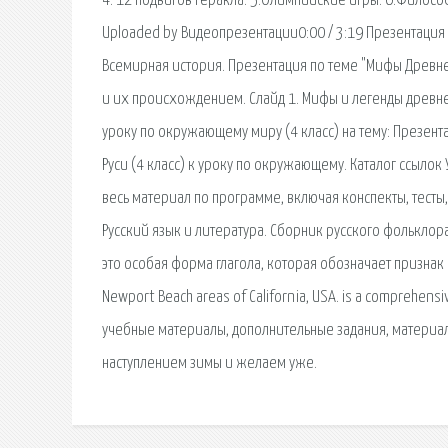
4. 12 подвигов Геракла. 5.Олимпийские игры. 6.Философы
Uploaded by Видеопрезентации0:00 / 3:19 Презентация
Всемирная история. Презентация по теме "Мифы Древн
и их происхождением. Слайд 1. Мифы и легенды древней
уроку по окружающему миру (4 класс) на тему: Презен
Руси (4 класс) к уроку по окружающему. Каталог ссылок
весь материал по программе, включая конспекты, тесты
Русский язык и литература. Сборник русского фольклора
это особая форма глагола, которая обозначает признак пр
Newport Beach areas of California, USA. is a comprehen
учебные материалы, дополнительные задания, материал
наступлением зимы и желаем уже.