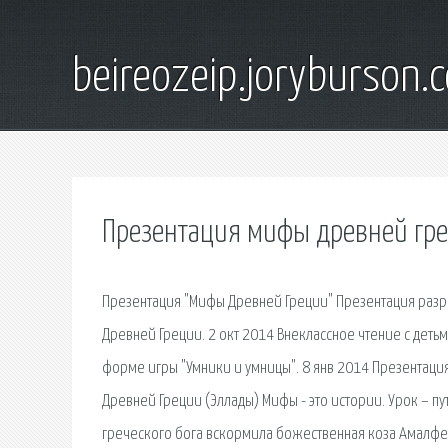
beireozeip.joryburson.
Презентация мифы древней гре
Презентация "Мифы Древней Греции" Презентация разра
Древней Греции. 2 окт 2014 Внеклассное чтение с детьм
форме игры "Умники и умницы". 8 янв 2014 Презентация
Древней Греции (Эллады) Мифы - это истории. Урок – п
греческого бога вскормила божественная коза Амалфе