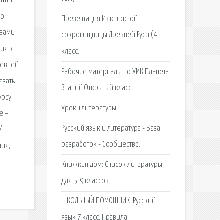
 min -
го
Презентация Из книжной
твами
сокровищницы Древней Руси (4
ия к
класс.
ревней
Рабочие материалы по УМК Планета
азать
Знаний Открытый класс.
урсу
Уроки литературы:.
е –
Русский язык и литература - База
/
разработок - Сообщество.
ния,
Книжкин дом: Список литературы
для 5-9 классов.
ШКОЛЬНЫЙ ПОМОЩНИК. Русский
язык 7 класс. Правила