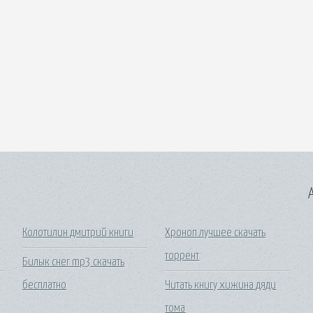
A
Колотилин дмитрий книги
Хроноп лучшее скачать
торрент
Билык снег mp3 скачать
бесплатно
Читать книгу хижина дяди
тома