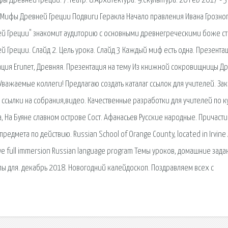
 Древней Греции. 7.Театр. 8.Архитектура. 9.Скульптура. 26 Feb 2017 - 3
 Мифы Древней Греции Подвиги Геракла Начало правления Ивана Грозно
ей Греции" знакомит аудиторию с основными древнегреческими боже с
 Греции. Слайд 2. Цель урока. Слайд 3 Каждый миф есть одна. Презентац
тация Египет, Древняя. Презентация на тему Из книжной сокровищницы Д
 Уважаемые коллеги! Предлагаю создать каталаг ссылок для учителей. Зак
, ссылки на собрания,видео. Качественные разработки для учителей по к
, На Буяне славном острове Сост. Афанасьев Русские народные. Причасти
едмета по действию. Russian School of Orange County, located in Irvine 
sive full immersion Russian language program Темы уроков, домашние зада
ы для. декабрь 2018. Новогодний калейдоскоп. Поздравляем всех с