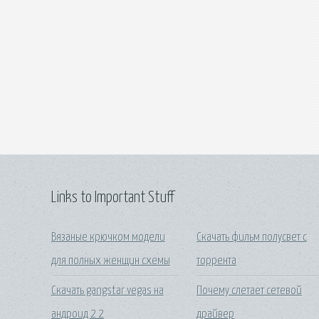
Links to Important Stuff
Вязаные крючком модели
Скачать фильм полусвет с
для полных женщин схемы
торрента
Скачать gangstar vegas на
Почему слетает сетевой
андроид 2 2
драйвер