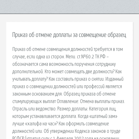
Приказ об отмене доплаты за совмещение образец
Приказ об отмене совмещения должностей требуется в том
случае, если одна из сторон. Menu. ст.№60.2 ТК РФ –
обозначается сама возможность поручения сотруднику
дополнительной. Кто может совмещать две должности? Как
учитывать доплату? Как составить приказ о снятии. Изданный
приказ о совмещении должностей или профессий является
законным основанием для. Образец приказа об отмене
стимулирующих выплат Оглавление: Отмена выплаты приказ.
Отрасль или ведомство: Размер доплаты: Категория лиц,
которым устанавливается доплата. Когда «штатный зам»
лучше «халифа на час»? Как оформить совмещение
должностей или. Об утверждении Кодекса законов о труде
РСФСР (утратил силу с 1 февраля 2002 года на основании.