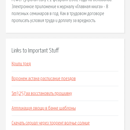
Электронное приложение к журналу «Главная книга» - 8
полезных семинаров в год. Как в трудовом договоре
прописать условия труда и доплату за вредность.
Links to Important Stuff
Крипи тред
Воронеж астана расписание поездов
Sm3257aa восстановить прошивку
Аппликация овощи в банке шаблоны
Скачать сериал через торрент волчье солнце