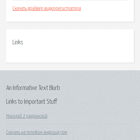
Скачать драйвер видеорегистратора
Links
An Informative Text Blurb
Links to Important Stuff
Николай 2 радзинский
Скачать на телефон андроид том