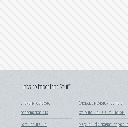
Links to Important Stuff
Скачать red dead
Словарь межличностные
redemption rus
отношения на английском
Гост испытания
Мафия 2 dlc скачать торрен