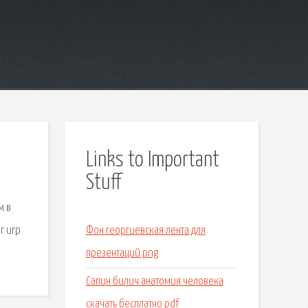
Links to Important
Stuff
м в
г игр
Фон георгиевская лента для
презентаций png
Сапин билич анатомия человека
скачать бесплатно pdf