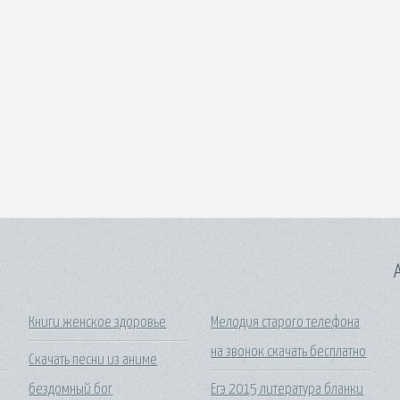
A
Книги женское здоровье
Мелодия старого телефона
на звонок скачать бесплатно
Скачать песни из аниме
т
бездомный бог
Егэ 2015 литература бланки