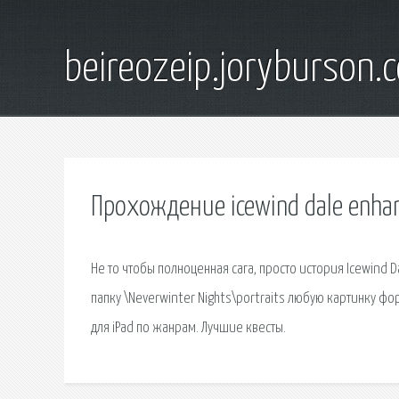
beireozeip.joryburson.
Прохождение icewind dale enhan
Не то чтобы полноценная сага, просто история Icewind
папку \Neverwinter Nights\portraits любую картинку фор
для iPad по жанрам. Лучшие квесты.