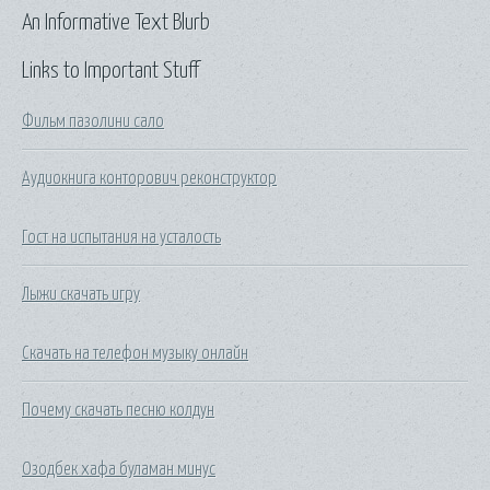
An Informative Text Blurb
Links to Important Stuff
Фильм пазолини сало
Аудиокнига конторович реконструктор
Гост на испытания на усталость
Лыжи скачать игру
Скачать на телефон музыку онлайн
Почему скачать песню колдун
Озодбек хафа буламан минус