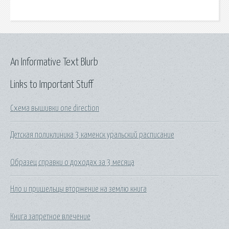
An Informative Text Blurb
Links to Important Stuff
Схема вышивки one direction
Детская поликлиника 3 каменск уральский расписание
Образец справки о доходах за 3 месяца
Нло и пришельцы вторжение на землю книга
Книга запретное влечение