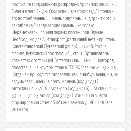
пропустите традиционную распродажу Уральских авиалиний
Билеты в лето Скидки Скоростной электропоезд Ласточка -
это востребованный и очень популярный вид транспорта. 3
сентября 1964 года аэровокзальный комплекс
Шереметьево-1 принял первых пассажиров. Здание.
Необходимо для All-transport (расписаний нет): - пристань
Константиновский (Тутаевский район). 121248, Россия,
Москва, Кутузовский проспект, 2/1, стр. 1. Организаторы
совместно с гостиницей. Гостеприимный Нижний Новгород
представили на круглом столе в ТПП РФ Главное 20.03.2019.
Когда нам приходится отправлять какие-нибудь вещи, мы, не
задумываясь, идем на почту. Агидель (код 34731)
Автостанция: 2-76-82 Аксаково (код 34716) Ж/д станция: 2-
33-10, 2-34-83 Акъяр (код 34758). Изменения в части
формирования Отчет об объеме закупок у СМП и СОНО за
2018 год.