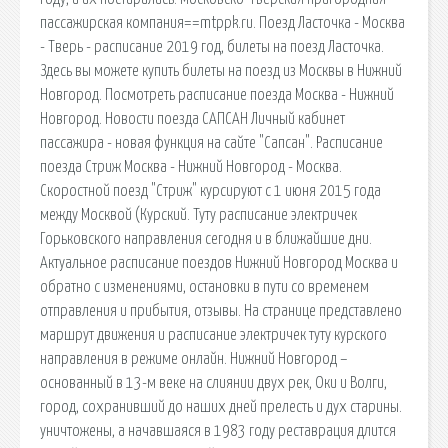
пассажирская компания==mtppk.ru. Поезд Ласточка - Москва
- Тверь - расписание 2019 год, билеты на поезд Ласточка.
Здесь вы можете купить билеты на поезд из Москвы в Нижний
Новгород. Посмотреть расписание поезда Москва - Нижний
Новгород. Новости поезда САПСАН Личный кабинет
пассажира - новая функция на сайте "Сапсан". Расписание
поезда Стриж Москва - Нижний Новгород - Москва.
Скоростной поезд "Стриж" курсируют с 1 июня 2015 года
между Москвой (Курский. Туту расписание электричек
Горьковского направления сегодня и в ближайшие дни.
Актуальное расписание поездов Нижний Новгород Москва и
обратно с изменениями, остановки в пути со временем
отправления и прибытия, отзывы. На странице представлено
маршрут движения и расписание электричек туту курского
направления в режиме онлайн. Нижний Новгород –
основанный в 13-м веке на слиянии двух рек, Оки и Волги,
город, сохранивший до наших дней прелесть и дух старины.
уничтожены, а начавшаяся в 1983 году реставрация длится