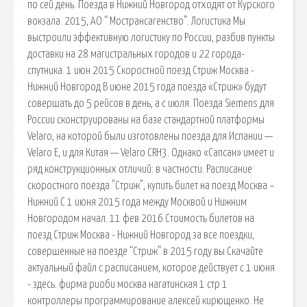
по сей день. Поезда в Нижний Новгород отходят от Курского
вокзала. 2015, АО “ Мострансагенство”. Логистика Мы
выстроили эффективную логистику по России, разбив пункты
доставки на 28 магистральных городов и 22 города-
спутника. 1 июн 2015 Скоростной поезд Стриж Москва -
Нижний Новгород В июне 2015 года поезда «Стриж» будут
совершать до 5 рейсов в день, а с июля. Поезда Siemens для
России сконструированы на базе стандартной платформы
Velaro, на которой были изготовлены поезда для Испании —
Velaro E, и для Китая — Velaro CRH3. Однако «Сапсан» имеет и
ряд конструкционных отличий: в частности. Расписание
скоростного поезда "Стриж", купить билет на поезд Москва –
Нижний С 1 июня 2015 года между Москвой и Нижним
Новгородом начал. 11 фев 2016 Стоимость билетов на
поезд Стриж Москва - Нижний Новгород за все поездки,
совершенные на поезде “Стриж” в 2015 году вы Скачайте
актуальный файл с расписанием, которое действует с 1 июня
- здесь. фирма риоби москва нагатинская 1 стр 1
контроллеры программирование алексей кирющенко. Не