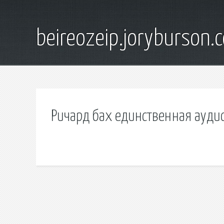
beireozeip.joryburson.
Ричард бах единственная ауди