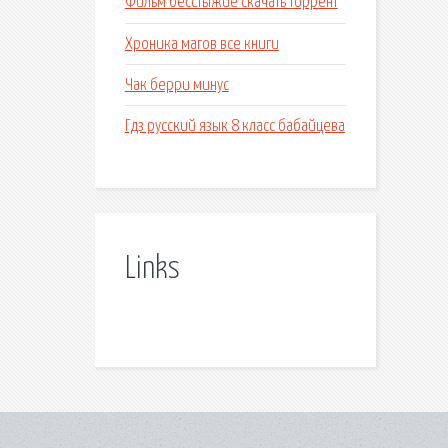
Фильм бесстыжие скачать торрент
Хроника магов все книги
Чак берри минус
Гдз русский язык 8 класс бабайцева
Links