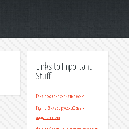
Links to Important
Stuff
Елка прованс скачать песню
Гдз по 8 класс русский язык
ладыженская