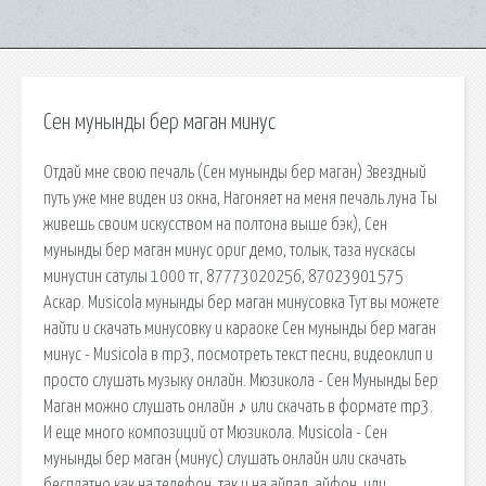
Сен мунынды бер маган минус
Отдай мне свою печаль (Сен мунынды бер маган) Звездный
путь уже мне виден из окна, Нагоняет на меня печаль луна Ты
живешь своим искусством на полтона выше бэк), Сен
мунынды бер маган минус ориг демо, толык, таза нускасы
минустин сатулы 1000 тг, 87773020256, 87023901575
Аскар. Musicola мунынды бер маган минусовка Тут вы можете
найти и скачать минусовку и караоке Сен мунынды бер маган
минус - Musicola в mp3, посмотреть текст песни, видеоклип и
просто слушать музыку онлайн. Мюзикола - Сен Мунынды Бер
Маган можно слушать онлайн ♪ или скачать в формате mp3.
И еще много композиций от Мюзикола. Musicola - Сен
мунынды бер маган (минус) слушать онлайн или скачать
бесплатно как на телефон, так и на айпад, айфон, или