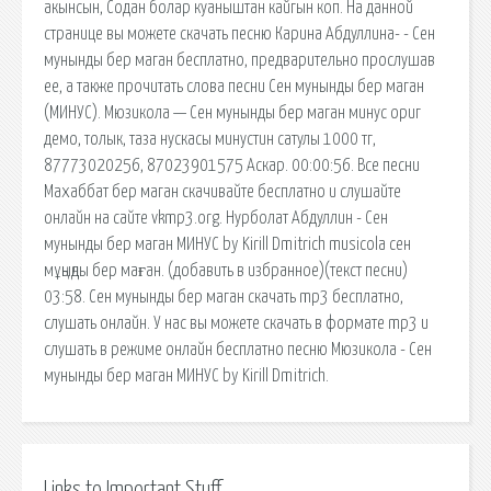
акынсын, Содан болар куаныштан кайгын коп. На данной
странице вы можете скачать песню Карина Абдуллина- - Сен
мунынды бер маган бесплатно, предварительно прослушав
ее, а также прочитать слова песни Сен мунынды бер маган
(МИНУС). Мюзикола — Сен мунынды бер маган минус ориг
демо, толык, таза нускасы минустин сатулы 1000 тг,
87773020256, 87023901575 Аскар. 00:00:56. Все песни
Махаббат бер маган скачивайте бесплатно и слушайте
онлайн на сайте vkmp3.org. Нурболат Абдуллин - Сен
мунынды бер маган МИНУС by Kirill Dmitrich musicola сен
мұңыңды бер маған. (добавить в избранное)(текст песни)
03:58. Сен мунынды бер маган cкачать mp3 бесплатно,
слушать онлайн. У нас вы можете скачать в формате mp3 и
слушать в режиме онлайн бесплатно песню Мюзикола - Сен
мунынды бер маган МИНУС by Kirill Dmitrich.
Links to Important Stuff