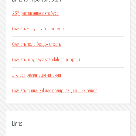
267 расписание автобуса
Скачать минус ты только мой
Скачать поли бридж играть
Скачать игру dayz standalone торрент
1 клас презентація читання
Скачать фильм 3d для поляризационных очков
Links