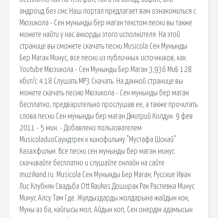
андроид без смс Наш портал предлагает вам ознакомиться с
Мюзикола - Сен мунынды бер маган текстом песни вы также
можете найти у нас аккорды этого исполнителя. На этой
странице вы сможете скачать песни Musicola Сен Мунынды
Бер Маган Минус, все песни из публичных источников, как
Youtube Мюзикола - Сен Мунынды Бер Маган 3,936 МиБ 128
кбит/c 4:18 Слушать MP3 Скачать. На данной странице вы
можете скачать песню Мюзикола - Сен мунынды бер маган
бесплатно, предварительно прослушав ее, а также прочитать
слова песни Сен мунынды бер маган Дмитрий Колдун. 9 фев
2011 - 5 мин. - Добавлено пользователем
MusicoladuoСаундтрек к кинофильму "Мустафа Шокай"
Казахфильм. Все песни сен мунынды бер маган минус
скачивайте бесплатно и слушайте онлайн на сайте
muzikand.ru. Musicola Сен Мунынды Бер Маган; Русские Иван
Лис Клубняк Свадьба Ott Raukas Доширак Рак Распевка Минус
Минус Алсу Там Где. Жулдыздарды жолдарына жайдын кок,
Муны аз ба, кайгысы мол, Айдын коп, Сен онердiн адамысын