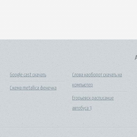
A
Google cast скачать
Слова наоборот скачать на
компьютер
Схема metallica фенечка
Егорьевск расписание
автобуса 3