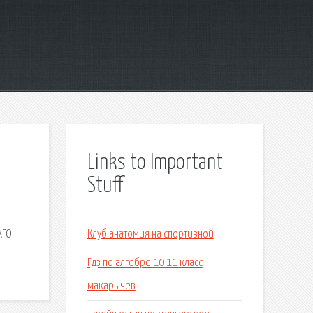
Links to Important
Stuff
АГО.
Клуб анатомия на спортивной
Гдз по алгебре 10 11 класс
макарычев