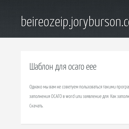
beireozeip.joryburson.
Шаблон для осаго еее
Однако мы вам не советуем пользоваться такими програ
заполнения ОСАГО в word или заявление для. Как запол
Скачать.