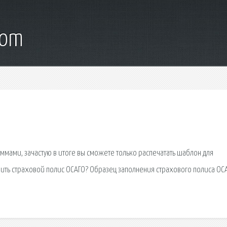
com
ммами, зачастую в итоге вы сможете только распечатать шаблон для
нить страховой полис ОСАГО? Образец заполнения страхового полиса ОС