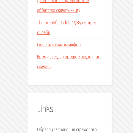
Джейн остин нортенгерское
аббатство скачать книгу
The breakfast club 1985 смотреть
онлайн
Скачать аниме кампфер
Время всегда хорошее аудиокнига
скачать
Links
Образец заполнения страхового