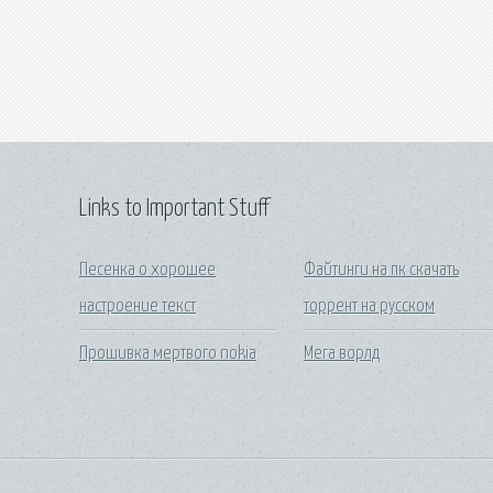
Links to Important Stuff
Песенка о хорошее
Файтинги на пк скачать
настроение текст
торрент на русском
Прошивка мертвого nokia
Мега ворлд