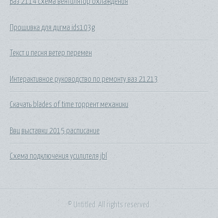
Ваз 2114 схема вентилятор охлаждения
Прошивка для дигма ids103g
Текст и песня ветер перемен
Интерактивное руководство по ремонту ваз 21213
Скачать blades of time торрент механики
Ввц выставки 2015 расписание
Схема подключения усилителя jbl
© Untitled. All rights reserved.