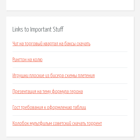
Links to Important Stuff
Чит на торговый квартал на баксы скачать
Рингтон на колю
Игрушки плоские из бисера схемы плетения
Презентация на тему формула герона
Гост требования к оформлению таблиц
Колобок мультфильм советский скачать торрент