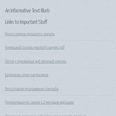
An Informative Text Blurb
Links to Important Stuff
Книга семена прошлого скачать
Білявський основи екології скачать pdf
Песня у лукоморья дуб зеленый скачать
Березники орел расписание
Регистрация приложения старлайн
Презентация по сказке 12 месяцев маршака