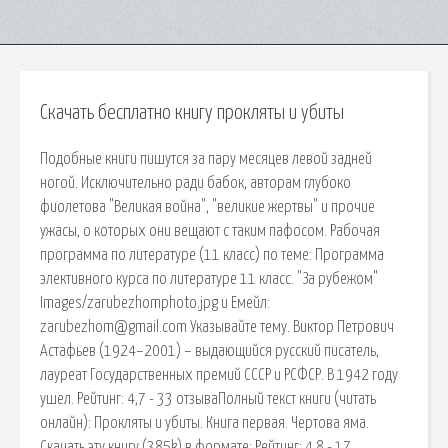
Скачать бесплатно книгу прокляты и убиты
Подобные книги пишутся за пару месяцев левой задней
ногой. Исключительно ради бабок, авторам глубоко
фиолетова "Великая война", "великие жертвы" и прочие
ужасы, о которых они вещают с таким пафосом. Рабочая
программа по литературе (11 класс) по теме: Программа
элективного курса по литературе 11 класс. "За рубежом"
Images/zarubezhomphoto.jpg и Емейл:
zarubezhom@gmail.com Указывайте тему. Виктор Петрович
Астафьев (1924–2001) – выдающийся русский писатель,
лауреат Государственных премий СССР и РСФСР. В 1942 году
ушел. Рейтинг: 4,7 - 33 отзываПолный текст книги (читать
онлайн): Прокляты и убиты. Книга первая. Чертова яма.
Скачать эту книгу (385k) в формате: Рейтинг: 4,8 - 17