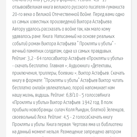
отзывовВеликая книга великого русского писателя-гуманиста
20-го века о Великой Отечественной Войне. Перед вами одно
из самых известных произведений Виктора Астафьева.
Автору удалось рассказать о войне так, как мало кому
удавалось ране. Книга. Написанный на основе реальных
событий роман Виктора Астафьева " Прокляты и убиты" -
вечный памятник солдатам, одна из самых правдивых.
Рейтинг: 3,2 - 64 голосаВиктор Астафьев «Прокляты и убиты»
- скачать бесплатно. Главная >; Аудиокниги >Детективы,
приключения, триллеры, боевики >; Виктор Астафьев. Скачать
книгу в формате: "Прокляты и убиты" Астафьев Виктор читать
бесплатно онлайн увлекательно, порой напоминает нам
нашу жизнь, видишь. Рейтинг: 6,8/10 - 5 голосовКнига
«Прокляты и убиты» Виктор Астафьев. 1942 год. В полк
прибыли новобранцы: силач Коля Рындин, блатной Зеленцов,
своевольный Леха. Рейтинг: 4,5 - 2 голосаСкачать книгу
Прокляты и убиты. Книга первая. Чертова яма из библиотеки
на данный момент нельзя. Размещение запрещено автором