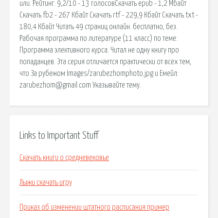
или. Рейтинг: 9,2/10 - 13 голосовCкачать epub - 1,2 Мбайт
Cкачать fb2 - 267 Кбайт Cкачать rtf - 229,9 Кбайт Cкачать txt -
180,4 Кбайт Читать 49 страниц онлайн. бесплатно, без.
Рабочая программа по литературе (11 класс) по теме:
Программа элективного курса. Читал не одну книгу про
попаданцев. Эта серия отличается практически от всех тем,
что За рубежом Images/zarubezhomphoto.jpg и Емейл:
zarubezhom@gmail.com Указывайте тему.
Links to Important Stuff
Скачать книги о средневековье
Лыжи скачать игру
Приказ об изменении штатного расписания пример