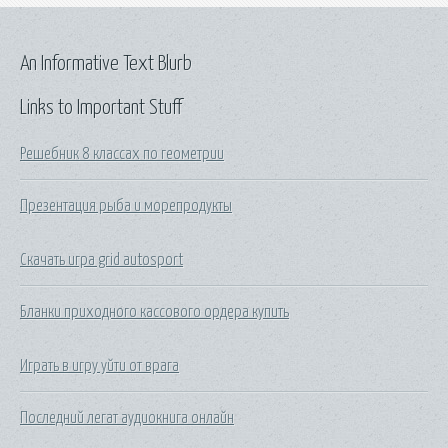
An Informative Text Blurb
Links to Important Stuff
Решебник 8 классах по геометрии
Презентация рыба и морепродукты
Скачать игра grid autosport
Бланки приходного кассового ордера купить
Играть в игру уйти от врага
Последний легат аудиокнига онлайн