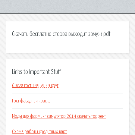
Скачать бесплатно стерва выходит замуж pdf
Links to Important Stuff
60с2а гост 14959 79 круг
Гост фасадная краска
Моды для фарминг симулятор 2014 скачать торрент
Схема работы кредитных карт