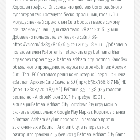
Хорошая графика. Опасаясь, что действия богоподобного
супергероя так и останутся бесконтрольными, грозный и
могущественный страж Готэм Сити бросает вызов самому
почитаемому в наши дни спасителю. 28 авг 2016 - 3 мин. -
Добавлено пользователем feesk на сайт Я ВК-
https://vk.com/id289784676. 5 сен 2015 - 8 мин. - Добавлено
пользователем Pc-TorrenTs netскачать игру batman arkham
city через торрент 532-batman-arkham-city-betmen. Канобу»
объявляют о проведении конкурса по игре «Batman: Аркхем
Сити. Теги: PC Состоялся релиз компьютерной версии экшена
«Batman: Аркхем Сити Скачать: SD (mp4; 656x368; 8,7 МБ) HD
(mp4; 1280x720; 18,9 МБ). Рейтинг: 3,5 - 138 925 голосов -
Бесплатно - Android9 июн 2013 Не требует ROOT и
активацииBatman: Arkham City Lockdown Эту игру можно
скачать в официальном Google Play Маркет. Короткие стычки
в Batman: Arkham Asylum переросли в заговор против
заключенных в Batman: Arkham City, а теперь из них
разгорится сражение. 5 фев 2019 Batman: Arkham City Game