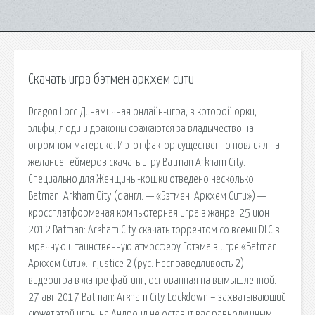
Скачать игра бэтмен аркхем сити
Dragon Lord Динамичная онлайн-игра, в которой орки,
эльфы, люди и драконы сражаются за владычество на
огромном материке. И этот фактор существенно повлиял на
желание геймеров скачать игру Batman Arkham City.
Специально для Женщины-кошки отведено несколько.
Batman: Arkham City (с англ. — «Бэтмен: Аркхем Cити») —
кроссплатформеная компьютерная игра в жанре. 25 июн
2012 Batman: Arkham City скачать торрентом со всеми DLC в
мрачную и таинственную атмосферу Готэма в игре «Batman:
Аркхем Сити». Injustice 2 (рус. Несправедливость 2) —
видеоигра в жанре файтинг, основанная на вымышленной.
27 авг 2017 Batman: Arkham City Lockdown – захватывающий
сюжет этой игры на Андроид не оставит вас равнодушным.