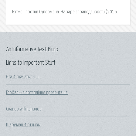
Бэтмен против Супермена: На заре справедливости (2016.
An Informative Text Blurb
Links to Important Stuff
Gta 4 скачать скины
Глобальне потепління презентація
Сканер wifi каналов
Шареман 4 отзывы