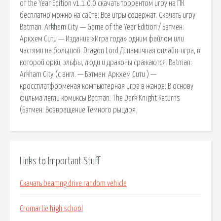
of the Year Edition v1.1.0.0 скачать торрентом игру на ПК
бесплатно можно на сайте. Все игры содержат. Скачать игру
Batman: Arkham City — Game of the Year Edition / Бэтмен:
Аркхем Сити — Издание «Игра года» одним файлом или
частями на большой. Dragon Lord Динамичная онлайн-игра, в
которой орки, эльфы, люди и драконы сражаются. Batman:
Arkham City (с англ. — Бэтмен: Аркхем Cити ) —
кроссплатформеная компьютерная игра в жанре. В основу
фильма легли комиксы Batman: The Dark Knight Returns
(Бэтмен: Возвращение Темного рыцаря.
Links to Important Stuff
Скачать beamng drive random vehicle
Cromartie high school