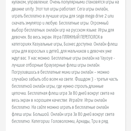
кулаком, управление. Очень популярными становятся игры на
движке unity. Этот тип игры работает. Сега игры онлайн,
играть бесплатно в лучшие игры для sega mega drive 2 или
скачать эмулятор и любую. Бесплатные игры. Огромный
выбор бесплатных онлайн игр на русском языке. Игры для
девочек. Во весь экран. Игра ПЛЯЖНЫЙ ПЕРЕПОЛОХ в
категориях Казуальные игры, Бизнес доступна. Онлайн флеш
игры для взрослых и детей, для мальчиков и девочек уже
ждут вас. У нас можно. Бесплатные игры онлайн на Yayoye -
лучшие отборные браузерные флеш игры онлайн.
Погрузившись в бесплатные мини игры онлайн – можно
случайно забыть обо всем на свете. Фишдом 3 - третья часть
бесплатной онлайн игры, где нужно строить длинные
цепочки. Бесплатная флеш игра За 80 дней вокруг света на
весь экран в хорошем качестве. Играйте. Игры онлайн
бесплатно. На сайте можно играть в бесплатные онлайн
флеш игры. Большой. Онлайн игра За 80 дней вокруг света
бесплатно. Категории: Головоломки, Аркады, Три в ряд.