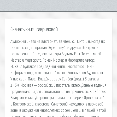
Скачать книги гавриловой
Аудиокниги - это не альтернатива чтению. Никто и никогда их
так не позиционировал. Здравствуйте, друзья! Эта группа
посвящена работе декламатора Ведьмы Евы. То есть моей.
Мастер и Маргарита. Роман Мастер и Маргарита Автор:
Михаил Булгаков Год издания книги:. Рассветное СМИ -
Информация для осознанной жизни Книгомания Аудио книги.
У нас своя. Па́вел Влади́мирович Сана́ев (род. 16 августа
1969, Москва) — российский писатель, актёр. Данные задания
предназначены для использования на практических работах.
Владимирская губерния граничила на севере с Ярославской
и Костромской, с востока. Санаторий находится в парковой
зоне, в окружении многолетних сосен и елей, в пешей. У этой
правды есть адреса, номера телефонов, фамилии, имена.