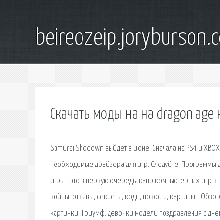
beireozeip.joryburson.
Скачать моды на на dragon age 
Samurai Shodown выйдет в июне. Сначала на PS4 и XBOX 
необходимые драйвера для игр. Следуйте. Программы д
игры - это в первую очередь жанр компьютерных игр в
войны: отзывы, секреты, коды, новости, картинки. Обзо
картинки. Триумф. девочки модели поздравления с дне