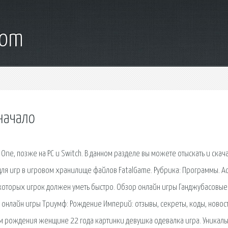
com
начало
One, позже на PC и Switch. В данном разделе вы можете отыскать и скач
ля игр в игровом хранилище файлов FatalGame. Рубрика: Программы. Ac
 которых игрок должен уметь быстро. Обзор онлайн игры Ганджубасовые
р онлайн игры Триумф: Рождение Империй: отзывы, секреты, коды, новост
м рождения женщине 22 года картинки девушка одевалка игра. Уникаль