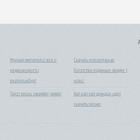
A
Журнал мегаполис все о
Скачать презентацию
недвижимости
богатства отданные людям 3
екатеринбург
класс
Текст песни swagger jagger
Кап кап кап дождик идет
скачать песню