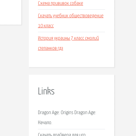
Схема прививок собаке
Скачать учебник обществоведение
10 класс
История украины 7 класс смолий
степанков гдз
Links
Dragon Age: Origins Dragon Age:
Начало.
Скачать драйвера для игр.