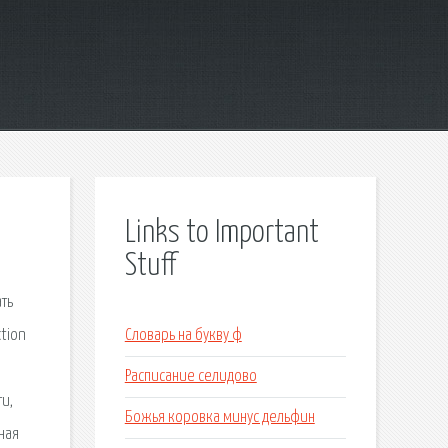
Links to Important
Stuff
ать
tion
Словарь на букву ф
Расписание селидово
и,
Божья коровка минус дельфин
ная