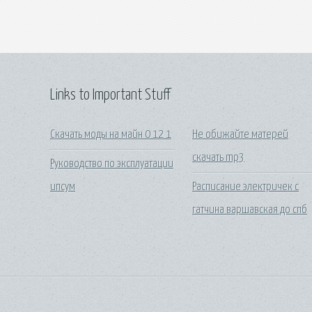
Links to Important Stuff
Скачать моды на майн 0 12 1
Не обижайте матерей
скачать mp3
Руководство по эксплуатации
ипсум
Расписание электричек с
гатчина варшавская до спб