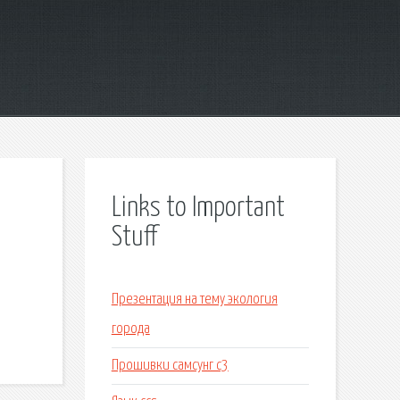
Links to Important
Stuff
Презентация на тему экология
города
Прошивки самсунг с3