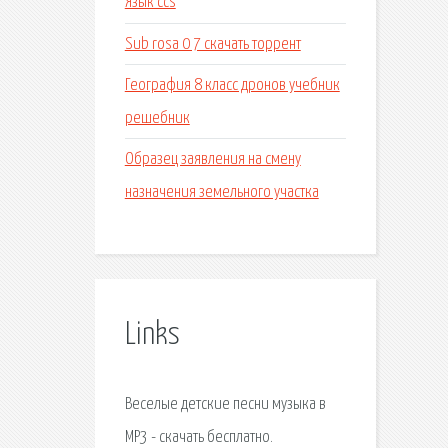
Язык ccs
Sub rosa 0 7 скачать торрент
География 8 класс дронов учебник
решебник
Образец заявления на смену
назначения земельного участка
Links
Веселые детские песни музыка в
MP3 - скачать бесплатно.