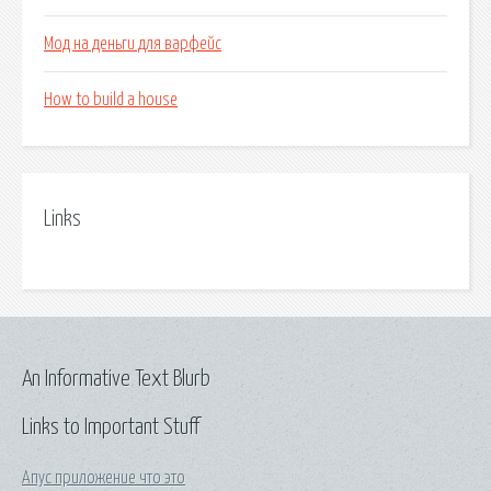
Мод на деньги для варфейс
How to build a house
Links
An Informative Text Blurb
Links to Important Stuff
Апус приложение что это