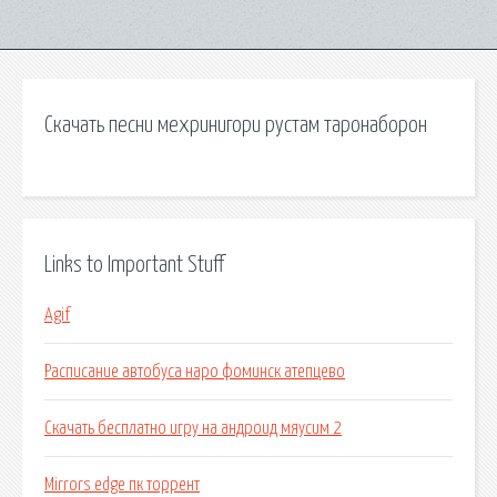
Скачать песни мехринигори рустам таронаборон
Links to Important Stuff
Agif
Расписание автобуса наро фоминск атепцево
Скачать бесплатно игру на андроид мяусим 2
Mirrors edge пк торрент