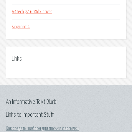
A4tech g7 600dx driver
Kingroot 4
Links
An Informative Text Blurb
Links to Important Stuff
Как создать шаблон для письма рассылки