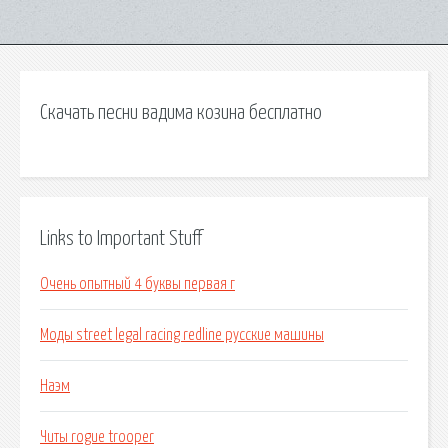
Скачать песни вадима козина бесплатно
Links to Important Stuff
Очень опытный 4 буквы первая г
Моды street legal racing redline русские машины
Наэм
Читы rogue trooper