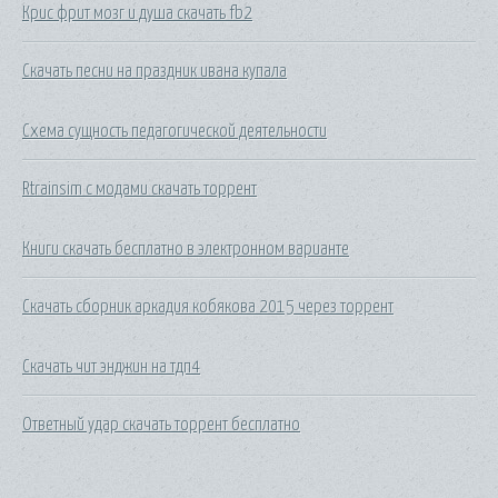
Крис фрит мозг и душа скачать fb2
Скачать песни на праздник ивана купала
Схема сущность педагогической деятельности
Rtrainsim с модами скачать торрент
Книги скачать бесплатно в электронном варианте
Скачать сборник аркадия кобякова 2015 через торрент
Скачать чит энджин на тдп4
Ответный удар скачать торрент бесплатно