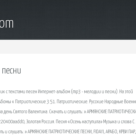
com
е песни
к с текстами песен Интepнет-альбом (mp3 - мелодии и песни). На этой
льбомы « Патриотические 3:51. Патриотические. Русские Народные Воен
на день Святого Валентина. Скачать и слушать: » АРМЯНСКИЕ ПАТРИОТИЧЕСК
8220400aadd0, Золотая Россия. Песня «Осень наступила» Музыка и слова С.
ать и слушать: » АРМЯНСКИЕ ПАТРИОТИЧЕСКИЕ ПЕСНИ, FIDAYI, АРАБО, КРВИ ПАР,