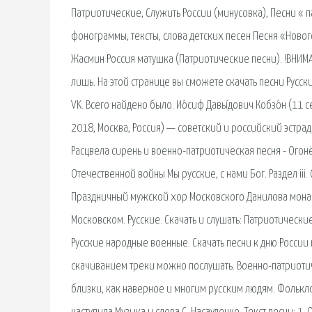
Патриотические, Служить России (минусовка), Песни « 
фонограммы, тексты, слова детских песен Песня «Новог
Жасмин Россия матушка (Патриотические песни). !ВНИМА
лишь. На этой странице вы сможете скачать песни Русск
VK. Всего найдено было. Ио́сиф Давы́дович Кобзо́н (11 с
2018, Москва, Россия) — советский и российский эстра
Расцвела сирень и военно-патриотическая песня - Огон
Отечественной войны Мы русские, с нами Бог. Раздел ii
Праздничный мужской хор Московского Данилова монас
Московском. Русские. Скачать и слушать: Патриотическ
Русские народные военные. Скачать песни к дню России 
скачиванием треки можно послушать. Военно-патриоти
близки, как наверное и многим русским людям. Фольклор