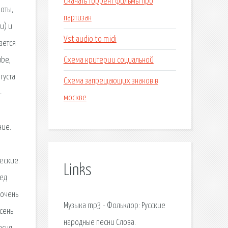
Скачать торрент фильмы про
оты,
партизан
и) и
Vst audio to midi
ается
Схема критерии социальной
ube,
густа
Схема запрещающих знаков в
-
москве
ние.
еские.
Links
ред
 очень
Музыка mp3 - Фольклор: Русские
сень
народные песни Слова.