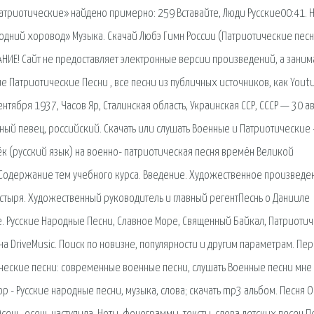
патриотические» найдено примерно: 259 Вставайте, Люди Русские00:41. Н
одний хоровод» Музыка. Скачай Любэ Гимн России (Патриотические песн
НИЕ! Сайт не предоставляет электронные версии произведений, а заним
ие Патриотические Песни , все песни из публичных источников, как Yout
ентября 1937, Часов Яр, Сталинская область, Украинская ССР, СССР — 30 ав
дный певец, российский. Скачать или слушать Военные и Патриотические 
ёк (русский язык) на военно- патриотическая песня времён Великой
i. Содержание тем учебного курса. Введение. Художественное произведе
тыря. Художественный руководитель и главный регентПеснь о Данииле
ие. Русские Народные Песни, Славное Море, Священный Байкал, Патриотич
на DriveMusic. Поиск по новизне, популярности и другим параметрам. Пе
ческие песни: современные военные песни, слушать Военные песни мне
 - Русские народные песни, музыка, слова; скачать mp3 альбом. Песня О