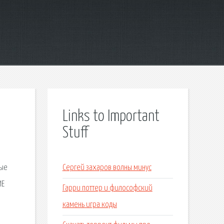
Links to Important
Stuff
ные
Сергей захаров волны минус
ИЕ
Гарри поттер и философский
камень игра коды