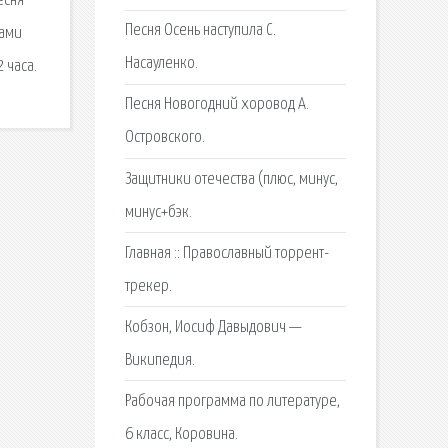
есня
Песня Осень наступила С.
ками
Насауленко.
 часа.
Песня Новогодний хоровод А.
Островского.
Защитники отечества (плюс, минус,
минус+бэк.
Главная :: Православный торрент-
трекер.
Кобзон, Иосиф Давыдович —
Википедия.
Рабочая программа по литературе,
6 класс, Коровина.