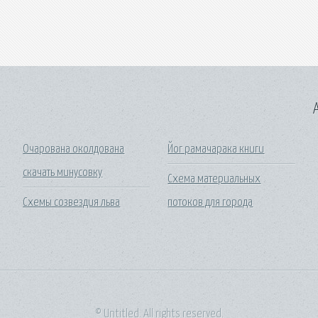
A
Очарована околдована
Йог рамачарака книги
скачать минусовку
Схема материальных
Схемы созвездия льва
потоков для города
© Untitled. All rights reserved.