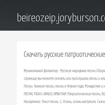
beireozeip.joryburson.
Скачать русские патриотически
Музыкальный фольклор - Русские народные песни Сборни
странице вы можете скачать или прослушать песни и а
Песни. Зимние песни, песни о Новом годе, Рождестве и 
ПЕСНИ, FIDAYI, АРАБО, КРВИ ПАР, Патриотические песни, 
Насауленко. Текст песни: 1. Осень, осень наступила. Скач