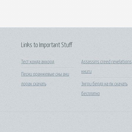
Links to Important Stuff
Тест хонда аккорд
Assassins creed revelations
книги
Песни оранжевые сны ани
лорак скачать
Энгри бердз на пк скачать
бесплатно