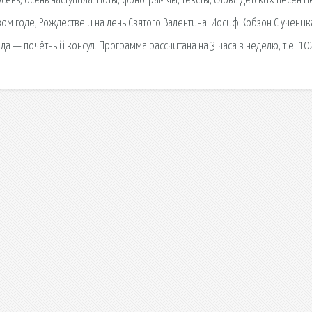
 Осень, осень наступила. Ноты, фонограммы, тексты, слова детских песен П
ом годе, Рождестве и на день Святого Валентина. Иосиф Кобзон С учени
а — почётный консул. Программа рассчитана на 3 часа в неделю, т.е. 102