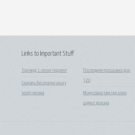
Links to Important Stuff
Торчвуд 1 сезон торрент
Последняя прошивка дир
320
Скачать бесплатно книгу
театр моэма
Минусовка там где клен
шумит долина