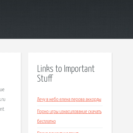
Links to Important
Stuff
кие
.ru
Лечу в небо елена перова аккорды
nt.
Порно игры изнасилование скачать
бесплатно