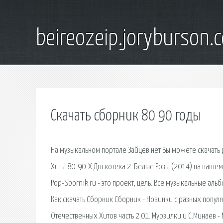
beireozeip.joryburson.
Скачать сборник 80 90 годы
На музыкальном портале Зайцев.нет Вы можете скачать 
Хиты 80-90-Х Дискотека 2. Белые Розы (2014) на нашем
Pop-Sbornik.ru - это проект, цель. Все музыкальные аль
Как скачать Сборник Cборник - Новинки с разных популя
Отечественных Хитов часть 2 01. Мурзилки и С.Минаев -