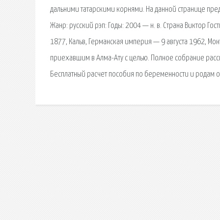
дальними татарскими корнями. На данной странице пре
Жанр: русский рэп: Годы: 2004 — н. в. Страна Виктор Го
1877, Кальв, Германская империя — 9 августа 1962, М
приехавшим в Алма-Ату с целью. Полное собрание расска
Бесплатный расчет пособия по беременности и родам о