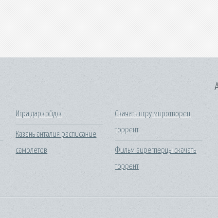
A
Игра дарк эйдж
Скачать игру миротворец
торрент
Казань анталия расписание
самолетов
Фильм superперцы скачать
торрент