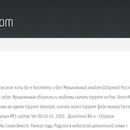
com
русские хиты 90-х бесплатно и без. Музыкальный альбом (сборник) Русс
 сайте. Музыкальные сборники и альбомы скачать торрент на Pop-Sbornik
бомы на одном торрент трекере, скачать через торрент файл музыку torre
рных MP3 сайтов. Ver.80 01.01. 2003 - Дискотека 80-х - Сборник
 Мы Снова Вместе. Ранние годы. Родился в небогатой шляхетской семье с