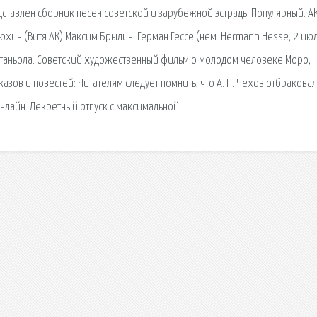
дставлен сборник песен советской и зарубежной эстрады Популярный. А
стюхин (Витя АК) Максим Брылин. Герман Гессе (нем. Hermann Hesse, 2 ию
онтаньола. Советский художественный фильм о молодом человеке Моро,
зов и повестей: Читателям следует помнить, что А. П. Чехов отбраковал
нлайн. Декретный отпуск с максимальной.