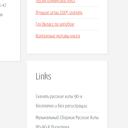
Песня романтика текст
К-47
Лучшие игры 2005 скачать
ля
Гдз 8класс по алгебре
.
Винтажные мотивы книга
Links
Скачать русские хиты 90-х
бесплатно и без регистрации.
Музыкальный Сборник Русские Хиты
80-90-Х Дискотека.